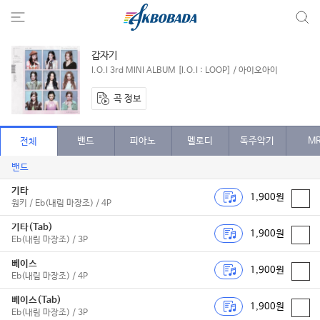
갑자기
I.O.I 3rd MINI ALBUM [I.O.I : LOOP] / 아이오아이
곡 정보
밴드
피아노
멜로디
독주악기
M
전체
밴드
기타
1,900원
원키 / Eb(내림 마장조) / 4P
기타(Tab)
1,900원
Eb(내림 마장조) / 3P
베이스
1,900원
Eb(내림 마장조) / 4P
베이스(Tab)
1,900원
Eb(내림 마장조) / 3P