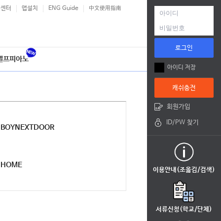
객센터
앱설치
ENG Guide
中文使用指南
로그인
셀프피아노
아이디 저장
캐쉬충전
회원가입
ID/PW 찾기
BOYNEXTDOOR
HOME
이용안내(조옮김/검색)
서류신청(학교/단체)