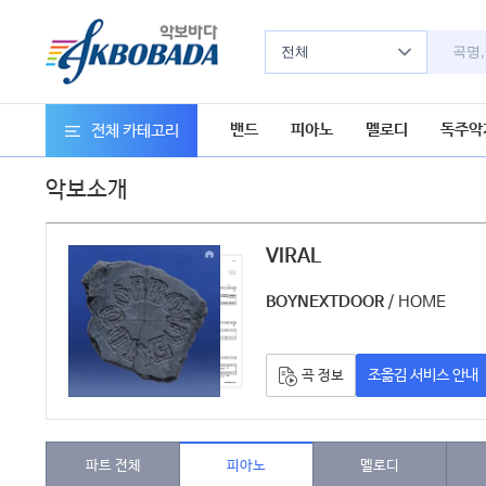
전체
밴드
피아노
멜로디
독주악
전체 카테고리
악보소개
VIRAL
악보
/ HOME
BOYNEXTDOOR
조옮김 서비스 안내
곡 정보
파트 전체
피아노
멜로디