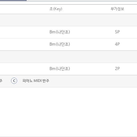
조(Key)
부가정보
Bm(나단조)
5P
Bm(나단조)
4P
Bm(나단조)
2P
주
피아노 MIDI 반주
C