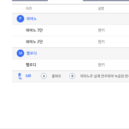
파트
설명
P
피아노
악보
원키
피아노 3단
악보
원키
피아노 2단
M
멜로디
악보
원키
멜로디
MR
풀파트
피아노로 실제 연주하여 녹음된 반
A
B