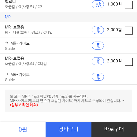
멜로디
1,000원
조옮김 / G(사장조) / 2P
MR
MR-보컬용
2,000원
원키 / F#(올림 바장조) / C타입
MR-가이드
Guide
MR-보컬용
2,000원
조옮김 / G(사장조) / C타입
MR-가이드
Guide
※ 모든 MR은 mp3 파일(확장자.mp3)로 제공되며,
MR-가이드(멜로디 연주가 포함된 가이드)까지 세트로 구성되어 있습니다. -
(일부 A 타입 예외)
서자영 앨범 정보
장바구니
바로구매
0원