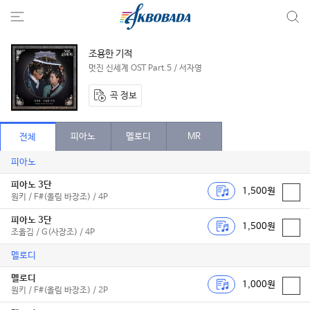
조용한 기적
멋진 신세계 OST Part.5 / 서자영
곡 정보
피아노
멜로디
MR
전체
피아노
피아노 3단
1,500원
원키 / F#(올림 바장조) / 4P
피아노 3단
1,500원
조옮김 / G(사장조) / 4P
멜로디
멜로디
1,000원
원키 / F#(올림 바장조) / 2P