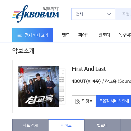
전체
밴드
피아노
멜로디
독주악
전체 카테고리
악보소개
First And Last
악보
/ 참교육 (Soundtr
4BOUT(어바웃)
조옮김 서비스 안내
곡 정보
파트 전체
피아노
멜로디