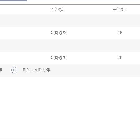
조(Key)
부가정보
C(다장조)
4P
C(다장조)
2P
주
피아노 MIDI 반주
C