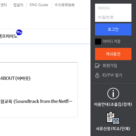
객센터
앱설치
ENG Guide
中文使用指南
로그인
셀프피아노
아이디 저장
캐쉬충전
회원가입
ID/PW 찾기
4BOUT(어바웃)
참교육 (Soundtrack from the Netflix Series)
이용안내(조옮김/검색)
서류신청(학교/단체)