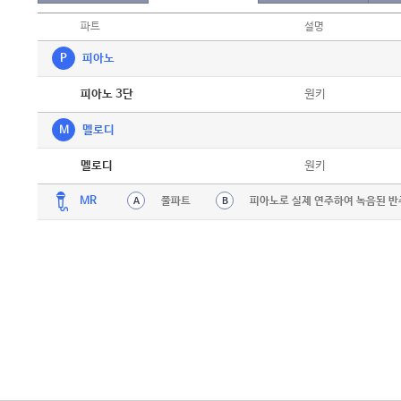
파트
설명
P
피아노
악보
원키
피아노 3단
M
멜로디
악보
원키
멜로디
MR
풀파트
피아노로 실제 연주하여 녹음된 반
A
B