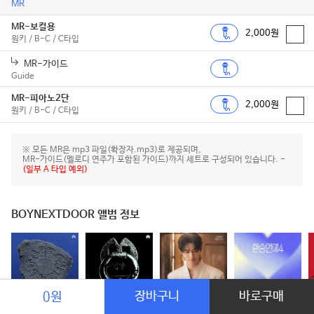
MR
MR-보컬용
2,000원
원키 / B-C / C타입
MR-가이드
Guide
MR-피아노2단
2,000원
원키 / B-C / C타입
※ 모든 MR은 mp3 파일(확장자.mp3)로 제공되며,
MR-가이드(멜로디 연주가 포함된 가이드)까지 세트로 구성되어 있습니다. -
(일부 A 타입 예외)
BOYNEXTDOOR 앨범 정보
장바구니
바로구매
0원
HOME
똑똑똑
21세기 대군부인 OST Part.3
환승연애4 OST Part 1
T