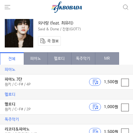
외사랑 (feat. 최유리)
Said & Done / 진영(GOT7)
곡 정보
피아노
멜로디
독주악기
MR
전체
피아노
피아노 3단
1,500원
원키 / C-F# / 4P
멜로디
멜로디
1,000원
원키 / C-F# / 2P
독주악기
리코더&피아노
1,500원