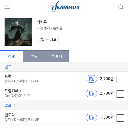
쇠퇴론
나의 세기 / 쏜애플
곡 정보
밴드
멜로디
전체
밴드
드럼
2,700원
원키 / Dm(라단조) / 6P
드럼(Tab)
2,700원
Dm(라단조) / 4P
멜로디
멜로디
1,500원
원키 / Dm(라단조) / 3P