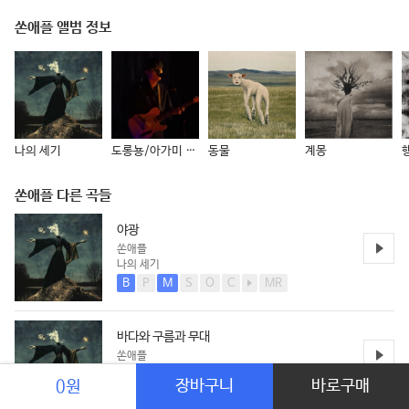
쏜애플 앨범 정보
나의 세기
도롱뇽/아가미 (Live Ver.)
동물
계몽
쏜애플 다른 곡들
야광
쏜애플
나의 세기
B
P
M
S
O
C
MR
바다와 구름과 무대
쏜애플
나의 세기
장바구니
바로구매
0원
B
P
M
S
O
C
MR