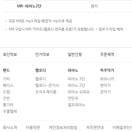
악보
원키
MR-피아노2단
모든 MR은 mp3 파일(확장자.mp3)로 제공
MR 구입시 MR-가이드(멜로디 연주를 포함)가 포함됩니다. - 일부 A 타입 예외
최신악보
인기악보
일반신청
주문제작
밴드
멜로디
피아노
독주악기
기타
멜로디
피아노 3단
하모니카
베이스
멜로디-큰가사
피아노 2단
현악기
드럼
숫자&계이름
피아노 쉬워요
관악기
건반
연탄곡
통기타
셀프피아노
우쿨렐레
회사소개
이용약관
개인정보처리방침
저작권안내
이메일무단