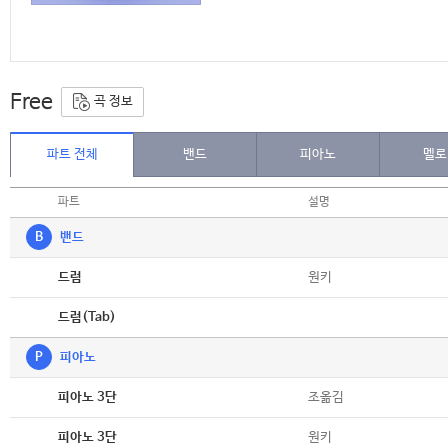
Free
곡 정보
파트 전체
밴드
피아노
멜로
파트
설명
B
밴드
악보
원키
드럼
악보
드럼(Tab)
P
피아노
악보
조옮김
피아노 3단
악보
원키
피아노 3단