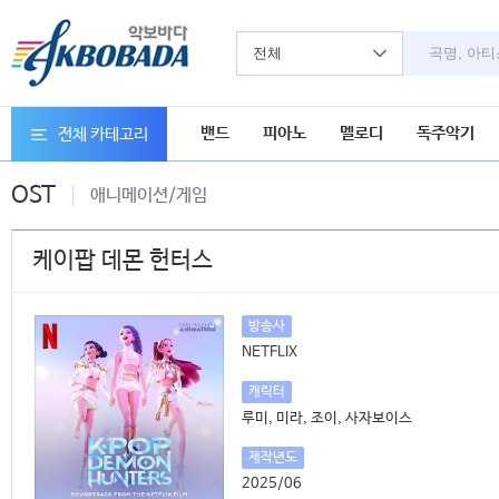
전체
밴드
피아노
멜로디
독주악기
전체 카테고리
OST
애니메이션/게임
케이팝 데몬 헌터스
방송사
NETFLIX
캐릭터
루미, 미라, 조이, 사자보이스
제작년도
2025/06