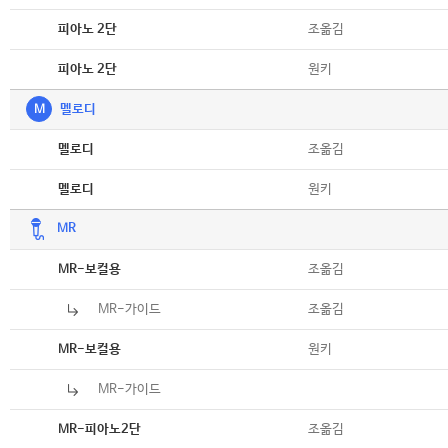
악보
조옮김
피아노 2단
악보
원키
피아노 2단
M
멜로디
악보
조옮김
멜로디
악보
원키
멜로디
MR
악보
조옮김
MR-보컬용
MR-가이드
조옮김
악보
원키
MR-보컬용
MR-가이드
악보
조옮김
MR-피아노2단