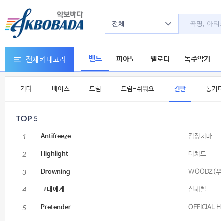
전체
밴드
피아노
멜로디
독주악기
전체 카테고리
기타
베이스
드럼
드럼-쉬워요
건반
통기
TOP 5
1
Antifreeze
검정치마
2
Highlight
터치드
3
Drowning
WOODZ(우
4
그대에게
신해철
5
Pretender
OFFICIAL 