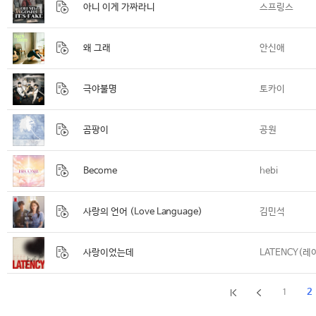
아니 이게 가짜라니
스프링스
왜 그래
안신애
극야불명
토카이
곰팡이
공원
Become
hebi
사랑의 언어 (Love Language)
김민석
사랑이었는데
LATENCY(레
2
1