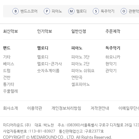
밴드스코어
피아노
멜로디
독주악기
관현악
B
P
M
S
O
최신악보
인기악보
일반신청
주문제작
밴드
멜로디
피아노
독주악기
기타
멜로디
피아노 3단
하모니카
베이스
멜로디-큰가사
피아노 2단
현악기
드럼
숫자&계이름
피아노 쉬워요
관악기
건반
연탄곡
통기타
셀프피아노
우쿨렐레
회사소개
이용약관
개인정보처리방침
저작권안내
이메일무단
미디어라운드 (주)
대표 :
박노찬
주소 :
(08390)서울특별시 구로구 디지털로 26길 12
사업자등록번호 :
113-81-83927
통신판매업신고 :
구로2377호
COPYRIGHT © MEDIAROUND CO., LTD. All Rights Reserved.