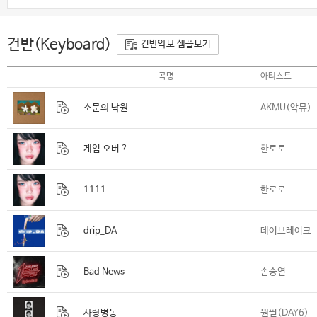
건반(Keyboard)
건반악보 샘플보기
곡명
아티스트
소문의 낙원
AKMU(악뮤)
게임 오버 ?
한로로
1111
한로로
drip_DA
데이브레이크
Bad News
손승연
사랑병동
원필(DAY6)