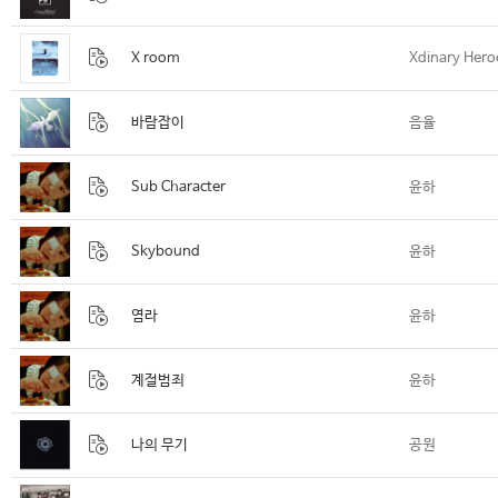
X room
Xdinary Hero
바람잡이
음율
Sub Character
윤하
Skybound
윤하
염라
윤하
계절범죄
윤하
나의 무기
공원