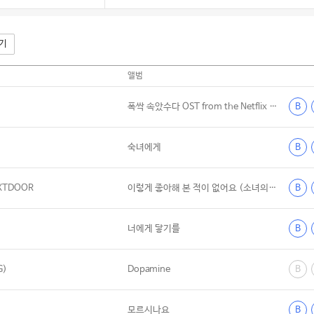
기
앨범
폭싹 속았수다 OST from the Netflix Series - 3막
B
숙녀에게
B
XTDOOR
이렇게 좋아해 본 적이 없어요 (소녀의 세계 X BOYNEXTDOOR)
B
너에게 닿기를
B
G)
Dopamine
B
모르시나요
B