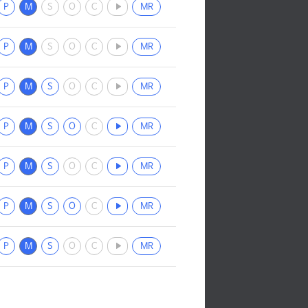
P
M
S
O
C
MR
P
M
S
O
C
MR
P
M
S
O
C
MR
P
M
S
O
C
MR
P
M
S
O
C
MR
P
M
S
O
C
MR
P
M
S
O
C
MR