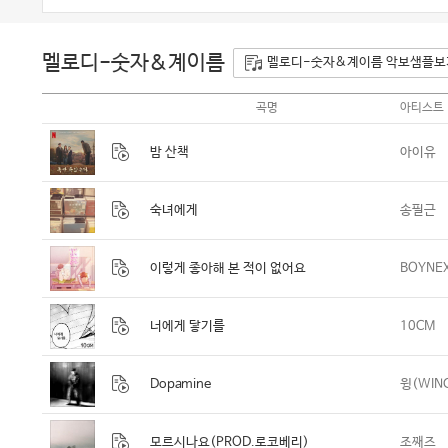
멜로디-숫자&계이름
멜로디-숫자&계이름 악보샘플보
곡명
아티스트
밤 산책
아이유
숙녀에게
송필근
이렇게 좋아해 본 적이 없어요
BOYNE
너에게 닿기를
10CM
Dopamine
윙(WIN
모르시나요(PROD.로코베리)
조째즈