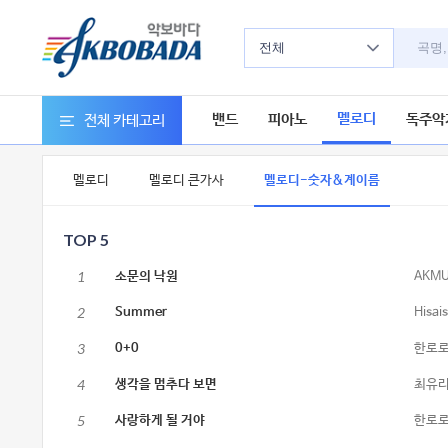
전체
멜로디
밴드
피아노
독주악
전체 카테고리
멜로디
멜로디 큰가사
멜로디-숫자&계이름
TOP 5
1
소문의 낙원
AKM
2
Summer
Hisais
3
0+0
한로
4
생각을 멈추다 보면
최유
5
사랑하게 될 거야
한로