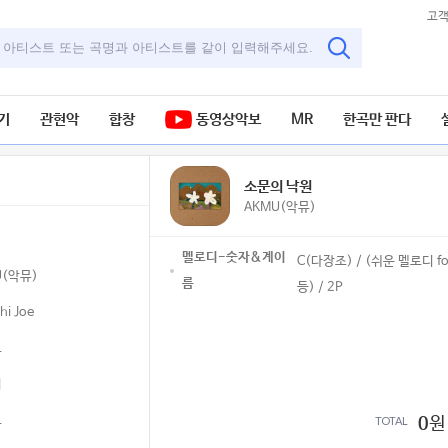
고
기
관현악
합창
동영상악보
MR
한곡만 판다
소문의 낙원
AKMU(악뮤)
멜로디-숫자&계이
C(다장조) / (쉬운 멜로디 for 칼림바,리코더
U(악뮤)
름
등) / 2P
hi Joe
로
리
로
TOTAL
0
원