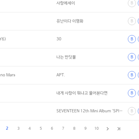
사랑에세이
B
유난이다 이명화
B
Y6)
30
B
나는 반딧불
B
no Mars
APT.
B
내게 사랑이 뭐냐고 물어본다면
B
SEVENTEEN 12th Mini Album ‘SPILL THE FEELS'
B
2
3
4
5
6
7
8
9
10