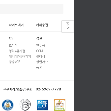
라이브데이
캐쉬충전
TOP
OST
장르
드라마
연주곡
영화/뮤지컬
CCM
애니메이션/게임
클래식
방송/CF
성인가요
동요
02-6969-7778
| 주문제작/조옮김 문의