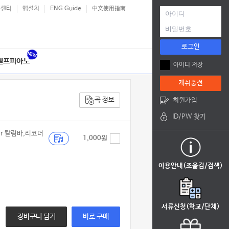
객센터
앱설치
ENG Guide
中文使用指南
로그인
셀프피아노
아이디 저장
캐쉬충전
곡 정보
회원가입
ID/PW 찾기
1,000원
이용안내(조옮김/검색)
서류신청(학교/단체)
장바구니 담기
바로 구매