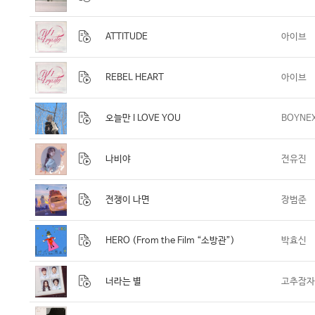
ATTITUDE
아이브
REBEL HEART
아이브
오늘만 I LOVE YOU
BOYNE
나비야
전유진
전쟁이 나면
장범준
HERO (From the Film “소방관”)
박효신
너라는 별
고추잠자