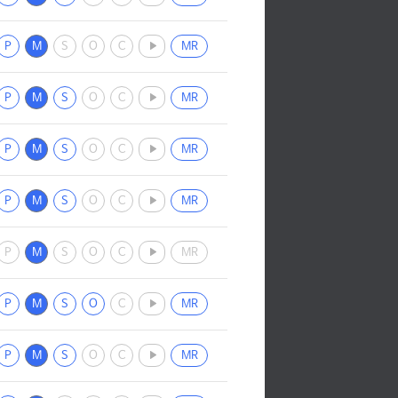
P
M
S
O
C
MR
P
M
S
O
C
MR
P
M
S
O
C
MR
P
M
S
O
C
MR
P
M
S
O
C
MR
P
M
S
O
C
MR
P
M
S
O
C
MR