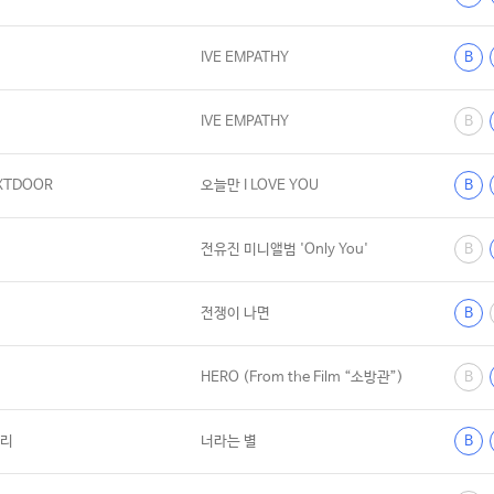
IVE EMPATHY
B
IVE EMPATHY
B
XTDOOR
오늘만 I LOVE YOU
B
전유진 미니앨범 'Only You'
B
전쟁이 나면
B
HERO (From the Film “소방관”)
B
리
너라는 별
B