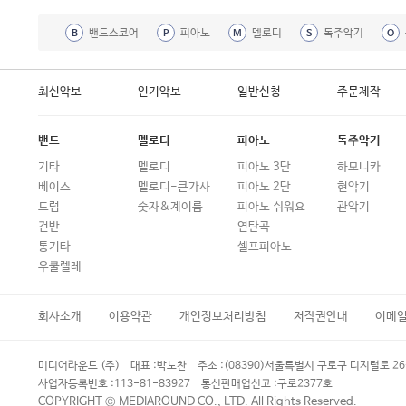
밴드스코어
피아노
멜로디
독주악기
B
P
M
S
O
최신악보
인기악보
일반신청
주문제작
밴드
멜로디
피아노
독주악기
기타
멜로디
피아노 3단
하모니카
베이스
멜로디-큰가사
피아노 2단
현악기
드럼
숫자&계이름
피아노 쉬워요
관악기
건반
연탄곡
통기타
셀프피아노
우쿨렐레
회사소개
이용약관
개인정보처리방침
저작권안내
이메
미디어라운드 (주)
대표 :
박노찬
주소 :
(08390)서울특별시 구로구 디지털로 26
사업자등록번호 :
113-81-83927
통신판매업신고 :
구로2377호
COPYRIGHT © MEDIAROUND CO., LTD. All Rights Reserved.