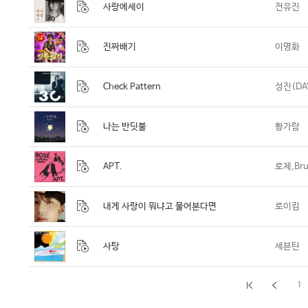
사랑에세이
전유진
진짜배기
이명화
Check Pattern
성진(DA
나는 반딧불
황가람
APT.
로제,Bru
내게 사랑이 뭐냐고 물어본다면
로이킴
사탕
세븐틴
1