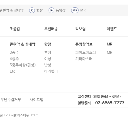
관현악 & 실내악
합창
동영상
MR
C
MR
조옮김
우편배송
악보집
이벤트
관현악 & 실내악
합창
동영상악보
MR
3중주
혼성
피아노마스터
MR
4중주
여성
기타마스터
5중주이상(편성)
남성
Etc
아카펠라
고객센터
(평일
9AM ~ 6PM
)
일무단수집거부
사이트맵
02-6969-7777
일반문의
길 123 지플러스타워 1505