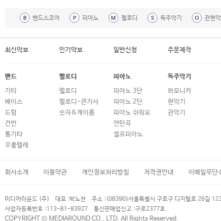
밴드스코어
피아노
멜로디
독주악기
관현악
B
P
M
S
O
최신악보
인기악보
일반신청
주문제작
밴드
멜로디
피아노
독주악기
기타
멜로디
피아노 3단
하모니카
베이스
멜로디-큰가사
피아노 2단
현악기
드럼
숫자&계이름
피아노 쉬워요
관악기
건반
연탄곡
통기타
셀프피아노
우쿨렐레
회사소개
이용약관
개인정보처리방침
저작권안내
이메일무단
미디어라운드 (주)
대표 :
박노찬
주소 :
(08390)서울특별시 구로구 디지털로 26길 12
사업자등록번호 :
113-81-83927
통신판매업신고 :
구로2377호
COPYRIGHT © MEDIAROUND CO., LTD. All Rights Reserved.