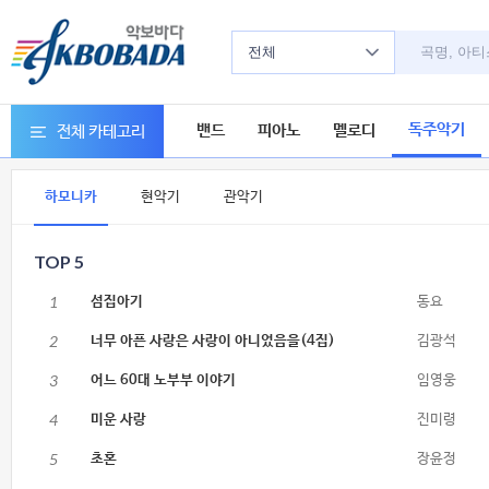
전체
독주악기
밴드
피아노
멜로디
전체 카테고리
하모니카
현악기
관악기
TOP 5
1
섬집아기
동요
2
너무 아픈 사랑은 사랑이 아니었음을(4집)
김광석
3
어느 60대 노부부 이야기
임영웅
4
미운 사랑
진미령
5
초혼
장윤정