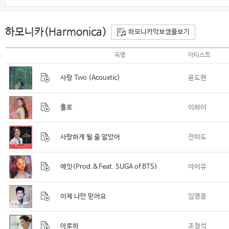
하모니카(Harmonica)
하모니카악보샘플보기
곡명
아티스트
사랑 Two (Acoustic)
윤도현
홀로
이하이
사랑하게 될 줄 알았어
전미도
에잇(Prod.&Feat. SUGA of BTS)
아이유
이제 나만 믿어요
임영웅
아로하
조정석