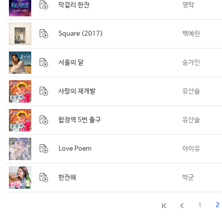
막걸리 한잔
영탁
Square (2017)
백예린
서울의 달
송가인
사랑의 재개발
유산슬
합정역 5번 출구
유산슬
Love Poem
아이유
한잔해
박군
2
1