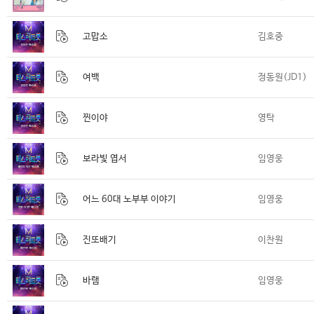
고맙소
김호중
여백
정동원(JD1)
찐이야
영탁
보라빛 엽서
임영웅
어느 60대 노부부 이야기
임영웅
진또배기
이찬원
바램
임영웅