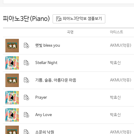
피아노3단(Piano)
피아노3단악보 샘플보기
곡명
아티스트
햇빛 bless you
AKMU(악뮤)
Stellar Night
박효신
기쁨, 슬픔, 아름다운 마음
AKMU(악뮤)
Prayer
박효신
Any Love
박효신
소문의 낙원
AKMU(악뮤)