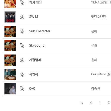
캐치 캐치
YENA(최예나
SWIM
방탄소년단
Sub Character
윤하
Skybound
윤하
계절범죄
윤하
사랑해
CurlyBand
0+0
정승환
1
2