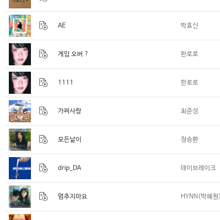
AE
박효신
게임 오버 ?
한로로
1111
한로로
가짜사랑
최준성
모든날이
정승환
drip_DA
데이브레이크
멈추지마요
HYNN(박혜원