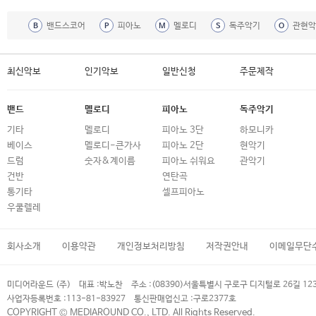
밴드스코어
피아노
멜로디
독주악기
관현악
B
P
M
S
O
최신악보
인기악보
일반신청
주문제작
밴드
멜로디
피아노
독주악기
기타
멜로디
피아노 3단
하모니카
베이스
멜로디-큰가사
피아노 2단
현악기
드럼
숫자&계이름
피아노 쉬워요
관악기
건반
연탄곡
통기타
셀프피아노
우쿨렐레
회사소개
이용약관
개인정보처리방침
저작권안내
이메일무단
미디어라운드 (주)
대표 :
박노찬
주소 :
(08390)서울특별시 구로구 디지털로 26길 12
사업자등록번호 :
113-81-83927
통신판매업신고 :
구로2377호
COPYRIGHT © MEDIAROUND CO., LTD. All Rights Reserved.