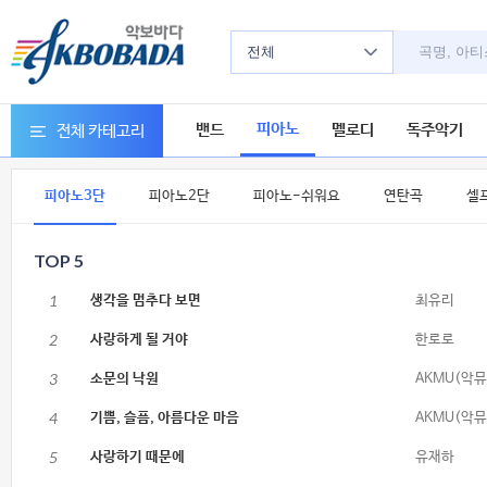
전체
피아노
밴드
멜로디
독주악기
전체 카테고리
피아노3단
피아노2단
피아노-쉬워요
연탄곡
셀
TOP 5
1
생각을 멈추다 보면
최유리
2
사랑하게 될 거야
한로로
3
소문의 낙원
AKMU(악뮤
4
기쁨, 슬픔, 아름다운 마음
AKMU(악뮤
5
사랑하기 때문에
유재하