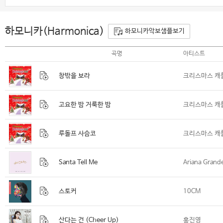
하모니카(Harmonica)
하모니카악보샘플보기
곡명
아티스트
창밖을 보라
크리스마스 캐
고요한 밤 거룩한 밤
크리스마스 캐
루돌프 사슴코
크리스마스 캐
Santa Tell Me
Ariana Grand
스토커
10CM
산다는 건 (Cheer Up)
홍진영