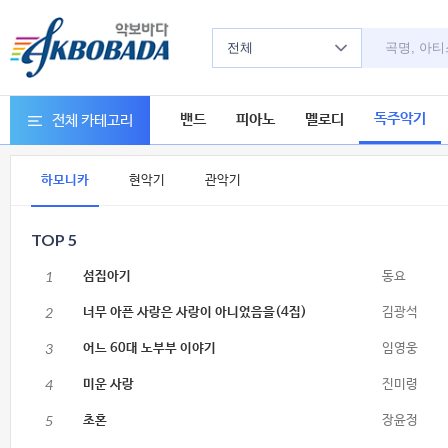
전체
독주악기
밴드
피아노
멜로디
전체 카테고리
하모니카
현악기
관악기
TOP 5
1
섬집아기
동요
2
너무 아픈 사랑은 사랑이 아니었음을(4집)
김광석
3
어느 60대 노부부 이야기
임영웅
4
미운 사랑
진미령
5
초혼
장윤정