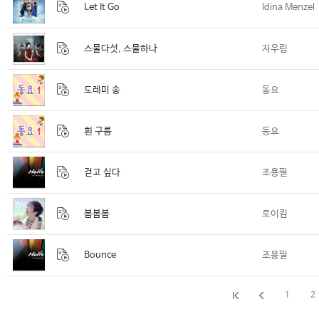
Let It Go
Idina Menzel
스물다섯, 스물하나
자우림
도레미 송
동요
흰 구름
동요
걷고 싶다
조용필
봄봄봄
로이킴
Bounce
조용필
1
2