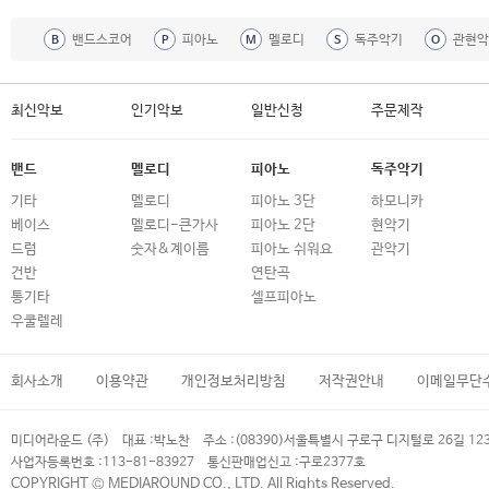
밴드스코어
피아노
멜로디
독주악기
관현악
B
P
M
S
O
최신악보
인기악보
일반신청
주문제작
밴드
멜로디
피아노
독주악기
기타
멜로디
피아노 3단
하모니카
베이스
멜로디-큰가사
피아노 2단
현악기
드럼
숫자&계이름
피아노 쉬워요
관악기
건반
연탄곡
통기타
셀프피아노
우쿨렐레
회사소개
이용약관
개인정보처리방침
저작권안내
이메일무단
미디어라운드 (주)
대표 :
박노찬
주소 :
(08390)서울특별시 구로구 디지털로 26길 12
사업자등록번호 :
113-81-83927
통신판매업신고 :
구로2377호
COPYRIGHT © MEDIAROUND CO., LTD. All Rights Reserved.