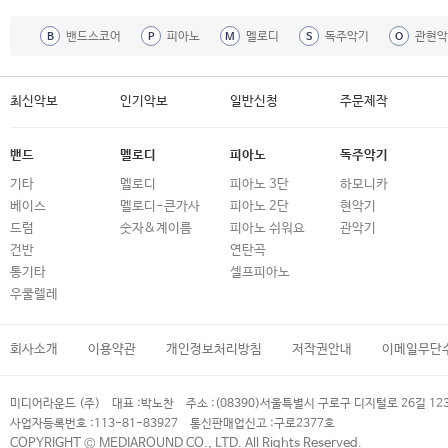
밴드스코어
피아노
멜로디
독주악기
관현악
B
P
M
S
O
최신악보
인기악보
일반신청
주문제작
밴드
멜로디
피아노
독주악기
기타
멜로디
피아노 3단
하모니카
베이스
멜로디-큰가사
피아노 2단
현악기
드럼
숫자&계이름
피아노 쉬워요
관악기
건반
연탄곡
통기타
셀프피아노
우쿨렐레
회사소개
이용약관
개인정보처리방침
저작권안내
이메일무단
미디어라운드 (주)
대표 :
박노찬
주소 :
(08390)서울특별시 구로구 디지털로 26길 12
사업자등록번호 :
113-81-83927
통신판매업신고 :
구로2377호
COPYRIGHT © MEDIAROUND CO., LTD. All Rights Reserved.