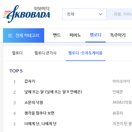
전체
멜로디
밴드
피아노
독주악기
전체 카테고리
멜로디
멜로디 큰가사
멜로디-숫자&계이름
TOP 5
1
갑자기
아이오아이
2
낮에 뜨는 달 (낮에 뜨는 달 X 안예은)
안예은
3
소문의 낙원
AKMU(악뮤
4
생각을 멈추다 보면
최유리
5
너에게 난, 나에게 넌
자전거 탄 