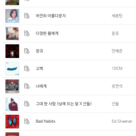
여전히 아름다운지
세븐틴
다정한 봄에게
온유
창귀
안예은
고백
10CM
너에게
유연석
그대 한 사람 (낮에 뜨는 달 X 산들)
산들
Bad Habits
Ed Sheeran