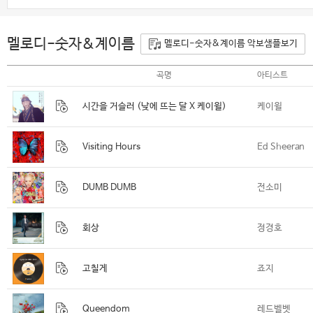
멜로디-숫자&계이름
멜로디-숫자&계이름 악보샘플보기
곡명
아티스트
시간을 거슬러 (낮에 뜨는 달 X 케이윌)
케이윌
Visiting Hours
Ed Sheeran
DUMB DUMB
전소미
회상
정경호
고칠게
죠지
Queendom
레드벨벳