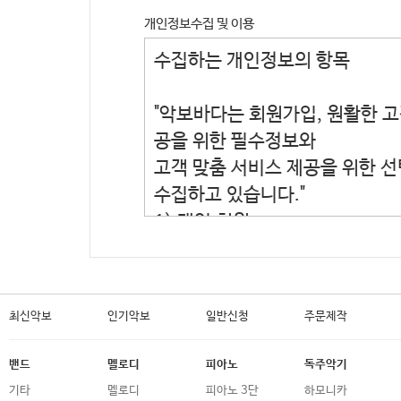
개인정보수집 및 이용
최신악보
인기악보
일반신청
주문제작
밴드
멜로디
피아노
독주악기
기타
멜로디
피아노 3단
하모니카