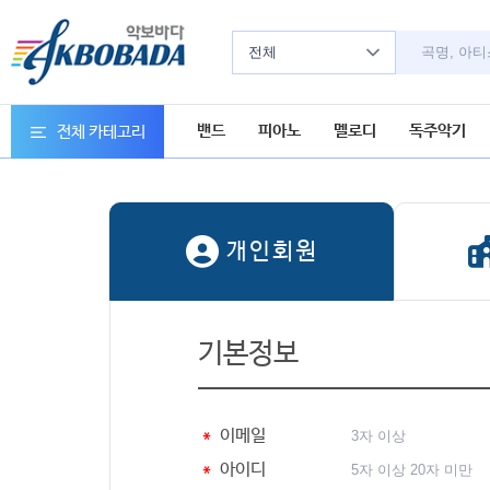
전체
밴드
피아노
멜로디
독주악기
전체 카테고리
개인회원
기본정보
＊
이메일
＊
아이디