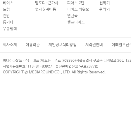
베이스
멜로디-큰가사
피아노 2단
현악기
드럼
숫자&계이름
피아노 쉬워요
관악기
건반
연탄곡
통기타
셀프피아노
우쿨렐레
회사소개
이용약관
개인정보처리방침
저작권안내
이메일무단
미디어라운드 (주)
대표 :
박노찬
주소 :
(08390)서울특별시 구로구 디지털로 26길 12
사업자등록번호 :
113-81-83927
통신판매업신고 :
구로2377호
COPYRIGHT © MEDIAROUND CO., LTD. All Rights Reserved.