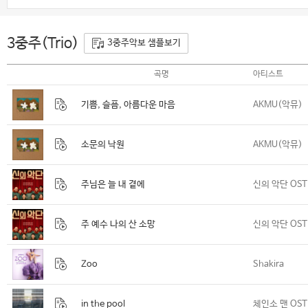
3중주(Trio)
3중주악보 샘플보기
곡명
아티스트
기쁨, 슬픔, 아름다운 마음
AKMU(악뮤)
소문의 낙원
AKMU(악뮤)
주님은 늘 내 곁에
신의 악단 OST
주 예수 나의 산 소망
신의 악단 OST
Zoo
Shakira
in the pool
체인소 맨 OST