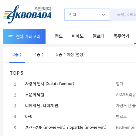
전체
밴드
피아노
멜로디
독주악기
전체 카테고리
3중주
4중주
5중주 이상(편성)
TOP 5
1
사랑의 인사 (Salut d'amour)
엘가
2
소문의 낙원
AKMU(악뮤
3
너에게 난, 나에게 넌
자전거 탄 
4
0+0
한로로
5
スパ-クル (movie ver.) / Sparkle (movie ver.)
Radwimps