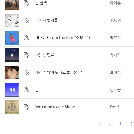
밤 산책
아이유
너에게 닿기를
10CM
HERO (From the Film “소방관”)
박효신
나는 반딧불
황가람
내게 사랑이 뭐냐고 물어본다면
로이킴
눈
김효근
Welcome to the Show
DAY6
1
2