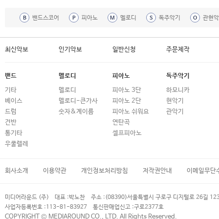
밴드스코어
피아노
멜로디
독주악기
관현악
B
P
M
S
O
최신악보
인기악보
일반신청
주문제작
밴드
멜로디
피아노
독주악기
기타
멜로디
피아노 3단
하모니카
베이스
멜로디-큰가사
피아노 2단
현악기
드럼
숫자&계이름
피아노 쉬워요
관악기
건반
연탄곡
통기타
셀프피아노
우쿨렐레
회사소개
이용약관
개인정보처리방침
저작권안내
이메일무단
미디어라운드 (주)
대표 :
박노찬
주소 :
(08390)서울특별시 구로구 디지털로 26길 12
사업자등록번호 :
113-81-83927
통신판매업신고 :
구로2377호
COPYRIGHT © MEDIAROUND CO., LTD. All Rights Reserved.