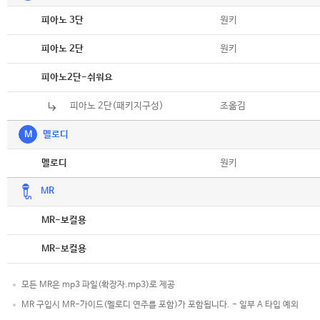
악보
원키
피아노 3단
악보
원키
피아노 2단
악보
피아노2단-쉬워요
피아노 2단(패키지구성)
조옮김
M
멜로디
악보
원키
멜로디
MR
악보
MR-보컬용
악보
MR-보컬용
모든 MR은 mp3 파일(확장자.mp3)로 제공
MR 구입시 MR-가이드(멜로디 연주를 포함)가 포함됩니다. - 일부 A 타입 예외