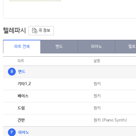
텔레파시
곡 정보
파트 전체
밴드
피아노
멜로
파트
설명
B
밴드
악보
원키
기타1,2
악보
원키
베이스
악보
원키
드럼
악보
원키 (Piano Synth)
건반
P
피아노