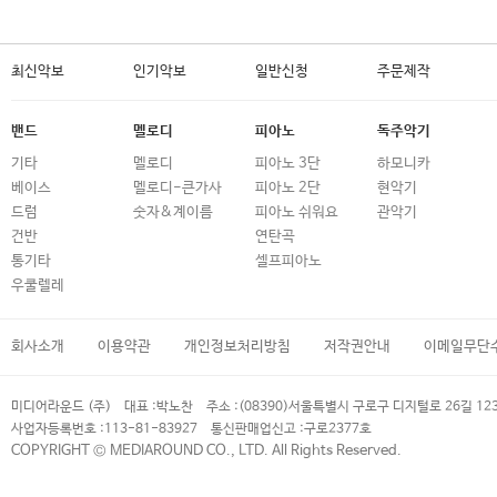
최신악보
인기악보
일반신청
주문제작
밴드
멜로디
피아노
독주악기
기타
멜로디
피아노 3단
하모니카
베이스
멜로디-큰가사
피아노 2단
현악기
드럼
숫자&계이름
피아노 쉬워요
관악기
건반
연탄곡
통기타
셀프피아노
우쿨렐레
회사소개
이용약관
개인정보처리방침
저작권안내
이메일무단
미디어라운드 (주)
대표 :
박노찬
주소 :
(08390)서울특별시 구로구 디지털로 26길 12
사업자등록번호 :
113-81-83927
통신판매업신고 :
구로2377호
COPYRIGHT © MEDIAROUND CO., LTD. All Rights Reserved.