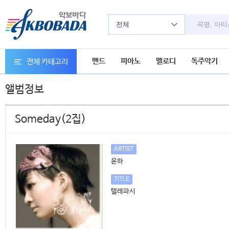
전체
밴드
피아노
멜로디
독주악기
전체 카테고리
앨범정보
Someday(2집)
ARTIST
윤하
TITLE
텔레파시