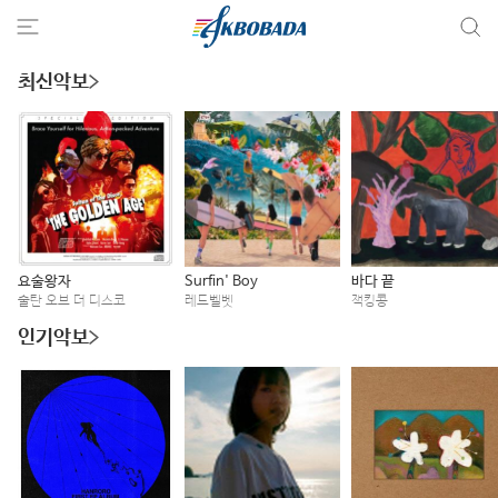
최신악보
요술왕자
Surfin' Boy
바다 끝
술탄 오브 더 디스코
레드벨벳
잭킹콩
인기악보