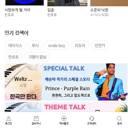
사랑하게 될 거야
입춘
소문의 낙원
한로로
한로로
AKMU(악뮤)
인기 검색어
데이식스
루시
smile boy
리도어
만찬가
한로로
귀멸의 칼날
Waltz ...
쇼팽
만찬가
로그인
태연
장바구니
캐쉬충전
고객센터
검색