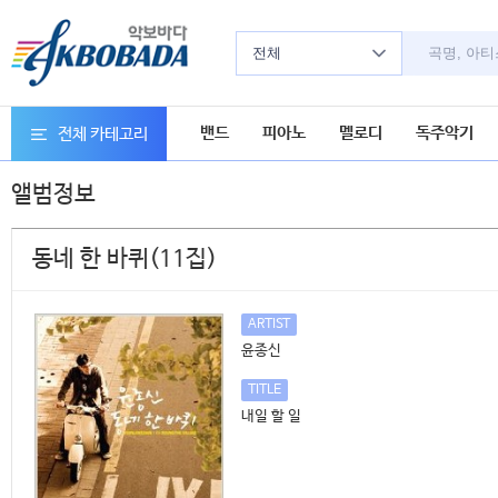
전체
밴드
피아노
멜로디
독주악기
전체 카테고리
앨범정보
동네 한 바퀴(11집)
ARTIST
윤종신
TITLE
내일 할 일