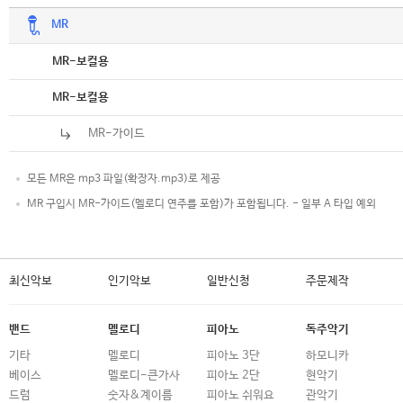
MR
악보
MR-보컬용
악보
MR-보컬용
MR-가이드
모든 MR은 mp3 파일(확장자.mp3)로 제공
MR 구입시 MR-가이드(멜로디 연주를 포함)가 포함됩니다. - 일부 A 타입 예외
최신악보
인기악보
일반신청
주문제작
밴드
멜로디
피아노
독주악기
기타
멜로디
피아노 3단
하모니카
베이스
멜로디-큰가사
피아노 2단
현악기
드럼
숫자&계이름
피아노 쉬워요
관악기