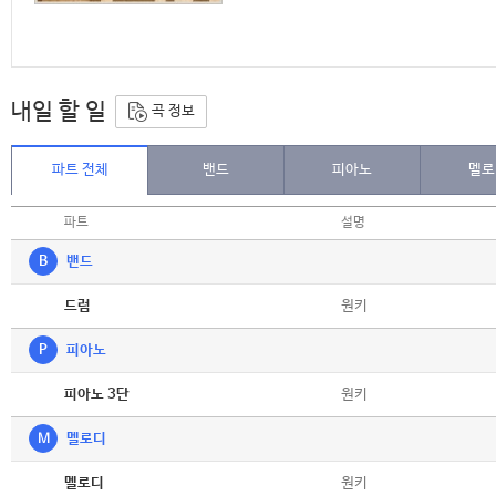
내일 할 일
곡 정보
파트 전체
밴드
피아노
멜로
파트
설명
B
밴드
악보
원키
드럼
P
피아노
악보
원키
피아노 3단
M
멜로디
악보
원키
멜로디