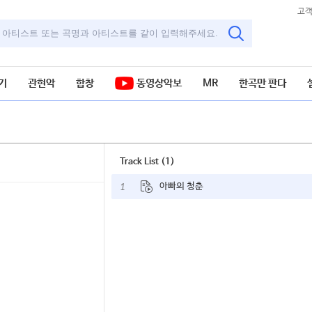
고
기
관현악
합창
동영상악보
MR
한곡만 판다
Track List (1)
1
아빠의 청춘