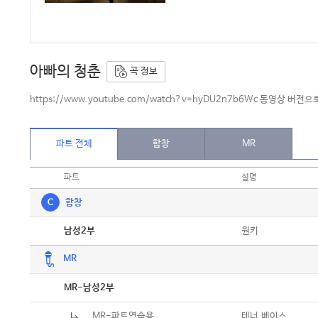
아빠의 청춘
곡 정보
https://www.youtube.com/watch?v=hyDU2n7b6Wc 동영상 버전
파트 전체
합창
MR
파트
설명
C
합창
악보
원키
남성2부
MR
악보
MR-남성2부
MR-파트연습용
테너,베이스