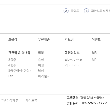
풀파트
피아노로 실제 
A
B
외
조옮김
우편배송
악보집
이벤트
관현악 & 실내악
합창
동영상악보
MR
3중주
혼성
피아노마스터
MR
4중주
여성
기타마스터
5중주이상(편성)
남성
Etc
아카펠라
고객센터
(평일
9AM ~ 6PM
)
일무단수집거부
사이트맵
02-6969-7777
일반문의