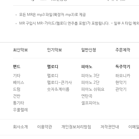
모든 MR은 mp3 파일(확장자.mp3)로 제공
MR 구입시 MR-가이드(멜로디 연주를 포함)가 포함됩니다. - 일부 A 타입 예
최신악보
인기악보
일반신청
주문제작
밴드
멜로디
피아노
독주악기
기타
멜로디
피아노 3단
하모니카
베이스
멜로디-큰가사
피아노 2단
현악기
드럼
숫자&계이름
피아노 쉬워요
관악기
건반
연탄곡
통기타
셀프피아노
우쿨렐레
회사소개
이용약관
개인정보처리방침
저작권안내
이메