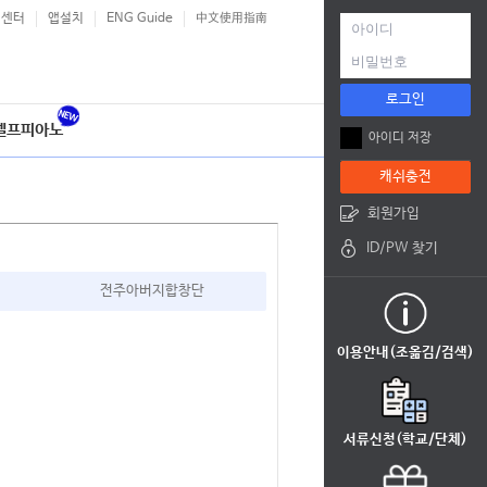
객센터
앱설치
ENG Guide
中文使用指南
로그인
셀프피아노
아이디 저장
캐쉬충전
회원가입
ID/PW 찾기
전주아버지합창단
이용안내(조옮김/검색)
서류신청(학교/단체)