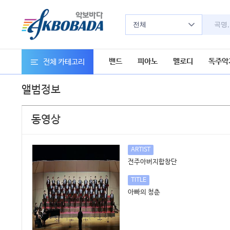
전체
밴드
피아노
멜로디
독주악
전체 카테고리
앨범정보
동영상
ARTIST
전주아버지합창단
TITLE
아빠의 청춘