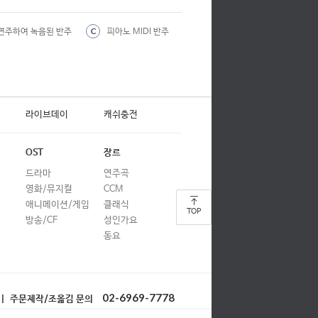
연주하여 녹음된 반주
피아노 MIDI 반주
C
라이브데이
캐쉬충전
OST
장르
드라마
연주곡
영화/뮤지컬
CCM
애니메이션/게임
클래식
TOP
방송/CF
성인가요
동요
02-6969-7778
| 주문제작/조옮김 문의