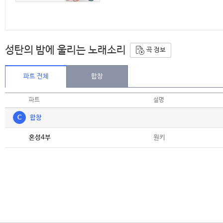
성탄의 밤에 울리는 노래소리
곡 정보
파트 전체
합창
파트
설명
C
합창
악보
원키
혼성4부