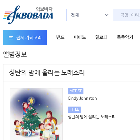
전체
밴드
피아노
멜로디
독주악기
전체 카테고리
앨범정보
성탄의 밤에 울리는 노래소리
ARTIST
Cindy Johnston
TITLE
성탄의 밤에 울리는 노래소리