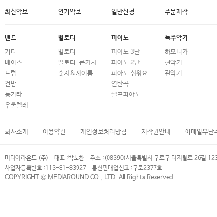
최신악보
인기악보
일반신청
주문제작
밴드
멜로디
피아노
독주악기
기타
멜로디
피아노 3단
하모니카
베이스
멜로디-큰가사
피아노 2단
현악기
드럼
숫자&계이름
피아노 쉬워요
관악기
건반
연탄곡
통기타
셀프피아노
우쿨렐레
회사소개
이용약관
개인정보처리방침
저작권안내
이메일무단
미디어라운드 (주)
대표 :
박노찬
주소 :
(08390)서울특별시 구로구 디지털로 26길 12
사업자등록번호 :
113-81-83927
통신판매업신고 :
구로2377호
COPYRIGHT © MEDIAROUND CO., LTD. All Rights Reserved.