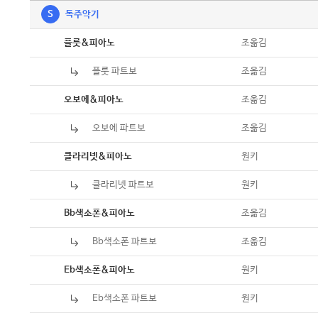
S
독주악기
악보
조옮김
플룻&피아노
플룻 파트보
악보
조옮김
악보
조옮김
오보에&피아노
오보에 파트보
악보
조옮김
악보
원키
클라리넷&피아노
클라리넷 파트보
악보
원키
악보
조옮김
Bb색소폰&피아노
Bb색소폰 파트보
악보
조옮김
악보
원키
Eb색소폰&피아노
Eb색소폰 파트보
악보
원키