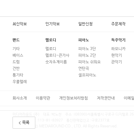
최신악보
인기악보
일반신청
주문제작
밴드
멜로디
피아노
독주악기
기타
멜로디
피아노 3단
하모니카
베이스
멜로디-큰가사
피아노 2단
현악기
드럼
숫자&계이름
피아노 쉬워요
관악기
건반
연탄곡
통기타
셀프피아노
우쿨렐레
회사소개
이용약관
개인정보처리방침
저작권안내
이메
미디어라운드 (주)
대표 :
박노찬
주소 :
(08390)서울특별시 구로구 디지털로 26
사업자등록번호 :
113-81-83927
통신판매업신고 :
구로2377호
목록
COPYRIGHT © MEDIAROUND CO., LTD. All Rights Reserved.