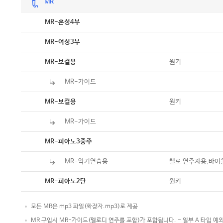
MR
악보
MR-혼성4부
악보
MR-여성3부
악보
원키
MR-보컬용
MR-가이드
악보
원키
MR-보컬용
MR-가이드
악보
MR-피아노3중주
MR-악기연습용
첼로 연주자용,바이
악보
원키
MR-피아노2단
모든 MR은 mp3 파일(확장자.mp3)로 제공
MR 구입시 MR-가이드(멜로디 연주를 포함)가 포함됩니다. - 일부 A 타입 예