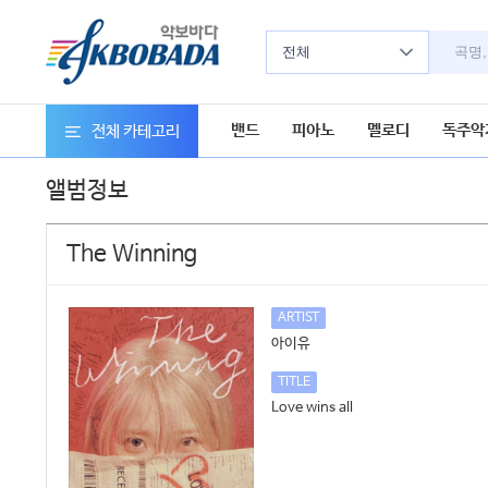
전체
밴드
피아노
멜로디
독주악
전체 카테고리
앨범정보
The Winning
ARTIST
아이유
TITLE
Love wins all