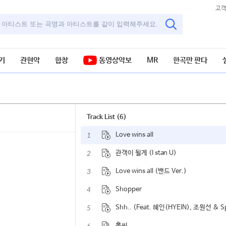
고
기
관현악
합창
동영상악보
MR
한곡만 판다
Track List (6)
1
Love wins all
2
관객이 될게 (I stan U)
3
Love wins all (밴드 Ver.)
4
Shopper
5
홀씨