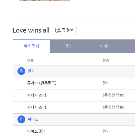
Love wins all
곡 정보
파트 전체
밴드
피아노
파트
설명
B
밴드
악보
원키
통기타 (반주편곡)
악보
(동영상 악보)
기타 마스터
악보
(동영상 악보)
기타 마스터
P
피아노
악보
원키
피아노 3단