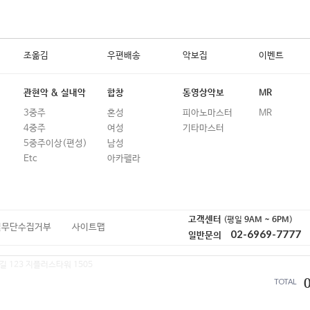
조옮김
우편배송
악보집
이벤트
관현악 & 실내악
합창
동영상악보
MR
3중주
혼성
피아노마스터
MR
4중주
여성
기타마스터
5중주이상(편성)
남성
Etc
아카펠라
고객센터
(평일
9AM ~ 6PM
)
일무단수집거부
사이트맵
02-6969-7777
일반문의
길 123 지플러스타워 1505
TOTAL