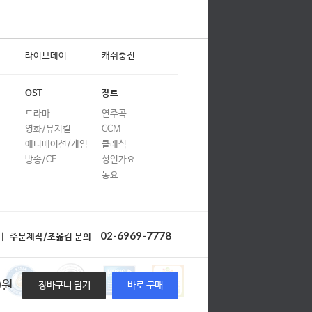
라이브데이
캐쉬충전
OST
장르
드라마
연주곡
영화/뮤지컬
CCM
애니메이션/게임
클래식
방송/CF
성인가요
동요
02-6969-7778
| 주문제작/조옮김 문의
0
원
장바구니 담기
바로 구매