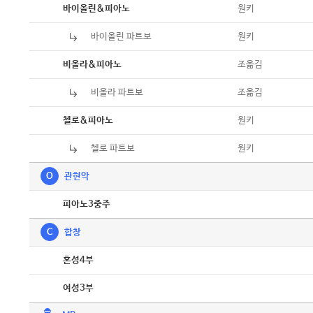
악보
원키
바이올린&피아노
바이올린 파트보
악보
원키
악보
조옮김
비올라&피아노
비올라 파트보
악보
조옮김
악보
원키
첼로&피아노
첼로 파트보
악보
원키
O
관현악
악보
피아노3중주
C
합창
악보
혼성4부
악보
여성3부