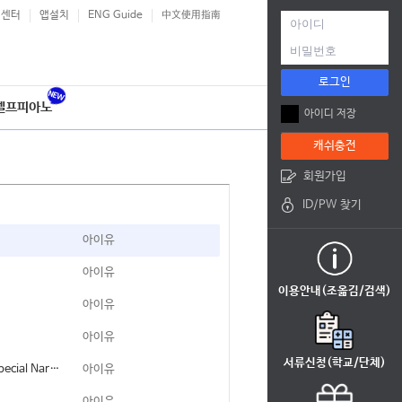
객센터
앱설치
ENG Guide
中文使用指南
로그인
셀프피아노
아이디 저장
캐쉬충전
회원가입
ID/PW 찾기
아이유
아이유
이용안내(조옮김/검색)
아이유
아이유
서류신청(학교/단체)
Shh.. (Feat. 혜인(HYEIN), 조원선 & Special Narr. 패티김)
아이유
아이유