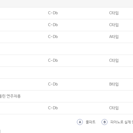
C-Db
C타입
C-Db
C타입
C-Db
A타입
C-Db
C타입
C-Db
B타입
올린 연주자용
C-Db
C타입
풀파트
피아노로 실제 
A
B
외