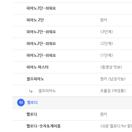
악보
피아노3단-쉬워요
악보
원키
피아노 2단
악보
(3단계)
피아노2단-쉬워요
악보
(2단계)
피아노2단-쉬워요
악보
(1단계)
피아노2단-쉬워요
악보
(동영상 악보)
피아노 마스터
악보
원키 (남성가능)
셀프피아노
셀프피아노
악보
조옮김 (여성용)
M
멜로디
악보
원키
멜로디
악보
(쉬운 멜로디 for 
멜로디-숫자&계이름