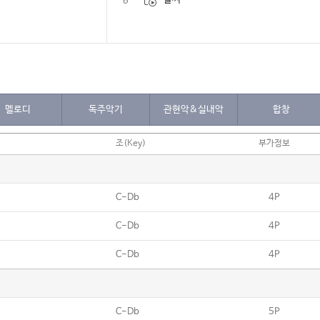
6
멜로디
독주악기
관현악&실내악
합창
조(Key)
부가정보
C-Db
4P
C-Db
4P
C-Db
4P
C-Db
5P