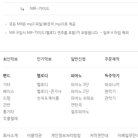
MR-가이드
모든 MR은 mp3 파일(확장자.mp3)로 제공
MR 구입시 MR-가이드(멜로디 연주를 포함)가 포함됩니다. - 일부 A 타입 예외
최신악보
인기악보
일반신청
주문제작
밴드
멜로디
피아노
독주악기
기타
멜로디
피아노 3단
하모니카
베이스
멜로디-큰가사
피아노 2단
현악기
드럼
숫자&계이름
피아노 쉬워요
관악기
건반
연탄곡
통기타
셀프피아노
우쿨렐레
회사소개
이용약관
개인정보처리방침
저작권안내
이메일무단