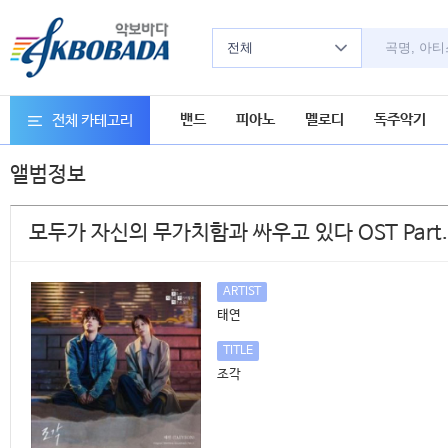
전체
밴드
피아노
멜로디
독주악기
전체 카테고리
앨범정보
모두가 자신의 무가치함과 싸우고 있다 OST Part.
ARTIST
태연
TITLE
조각