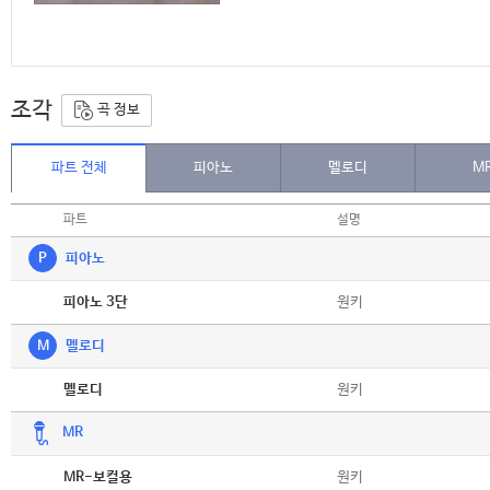
조각
곡 정보
파트 전체
피아노
멜로디
M
파트
설명
P
피아노
악보
원키
피아노 3단
M
멜로디
악보
원키
멜로디
MR
악보
원키
MR-보컬용