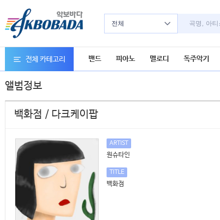
전체
밴드
피아노
멜로디
독주악기
전체 카테고리
앨범정보
백화점 / 다크케이팝
ARTIST
원슈타인
TITLE
백화점