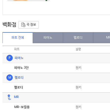
백화점
곡 정보
파트 전체
피아노
멜로디
M
파트
설명
P
피아노
악보
원키
피아노 3단
M
멜로디
악보
원키
멜로디
MR
악보
원키
MR-보컬용