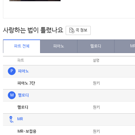
사랑하는 법이 틀렸나요
곡 정보
파트 전체
피아노
멜로디
M
파트
설명
P
피아노
악보
원키
피아노 3단
M
멜로디
악보
원키
멜로디
MR
악보
원키
MR-보컬용