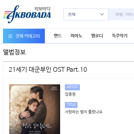
전체
밴드
피아노
멜로디
독주악기
전체 카테고리
앨범정보
21세기 대군부인 OST Part.10
ARTIST
임중원
TITLE
사랑하는 법이 틀렸나요