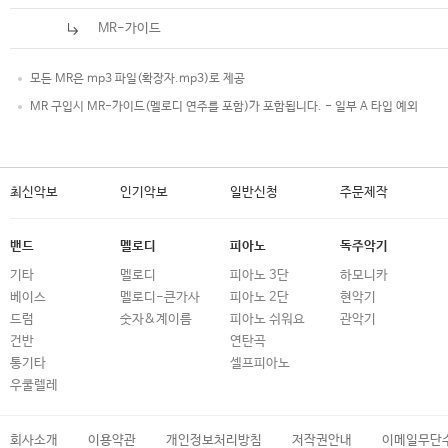
MR-가이드
모든 MR은 mp3 파일(확장자.mp3)로 제공
MR 구입시 MR-가이드(멜로디 연주를 포함)가 포함됩니다. - 일부 A 타입 예외
최신악보
인기악보
일반신청
주문제작
밴드
멜로디
피아노
독주악기
기타
멜로디
피아노 3단
하모니카
베이스
멜로디-큰가사
피아노 2단
현악기
드럼
숫자&계이름
피아노 쉬워요
관악기
건반
연탄곡
통기타
셀프피아노
우쿨렐레
회사소개
이용약관
개인정보처리방침
저작권안내
이메일무단