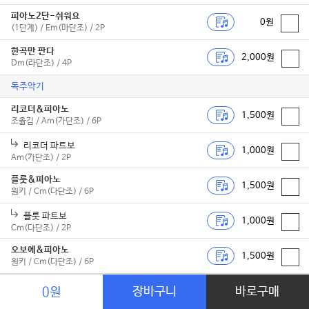
피아노2단-쉬워요
0원
(1단계) / Em(마단조) / 2P
한곡만 판다
2,000원
Dm(라단조) / 4P
독주악기
리코더&피아노
1,500원
조옮김 / Am(가단조) / 6P
리코더 파트보
1,000원
Am(가단조) / 2P
플룻&피아노
1,500원
원키 / Cm(다단조) / 6P
플룻 파트보
1,000원
Cm(다단조) / 2P
오보에&피아노
1,500원
원키 / Cm(다단조) / 6P
오보에 파트보
장바구니
바로구매
0원
1,000원
Cm(다단조) / 2P