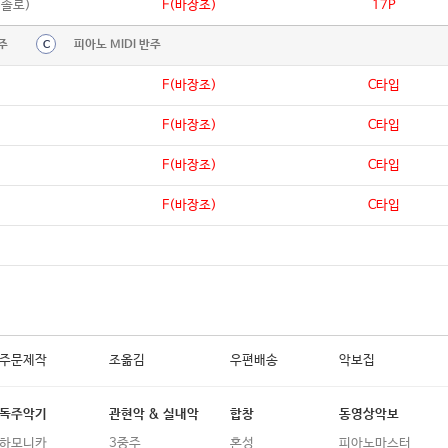
성솔로)
F(바장조)
17P
주
피아노 MIDI 반주
C
F(바장조)
C타입
F(바장조)
C타입
F(바장조)
C타입
F(바장조)
C타입
주문제작
조옮김
우편배송
악보집
독주악기
관현악 & 실내악
합창
동영상악보
하모니카
3중주
혼성
피아노마스터