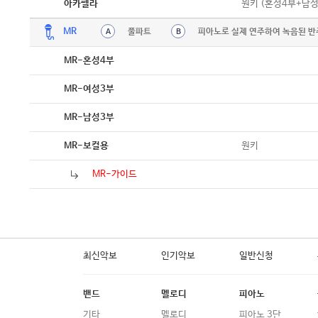
악보
원키 (혼성4부+남
아카펠라
MR
풀파트
피아노로 실제 연주하여 녹음된 반
A
B
MR-혼성4부
MR-여성3부
MR-남성3부
원키
MR-보컬용
MR-가이드
최신악보
인기악보
일반신청
밴드
멜로디
피아노
기타
멜로디
피아노 3단