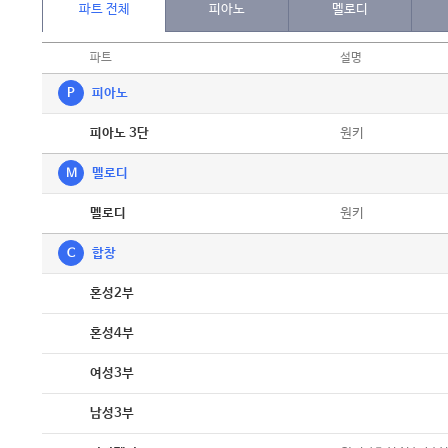
파트 전체
피아노
멜로디
파트
설명
P
피아노
악보
원키
피아노 3단
M
멜로디
악보
원키
멜로디
C
합창
악보
혼성2부
악보
혼성4부
악보
여성3부
악보
남성3부