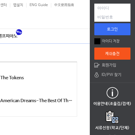
객센터
앱설치
ENG Guide
中文使用指南
로그인
셀프피아노
아이디 저장
캐쉬충전
회원가입
ID/PW 찾기
The Tokens
American Dreams-The Best Of The 60's
이용안내(조옮김/검색)
서류신청(학교/단체)