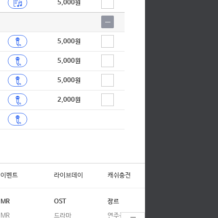
5,000원
5,000원
5,000원
5,000원
2,000원
이벤트
라이브데이
캐쉬충전
MR
OST
장르
MR
드라마
연주곡