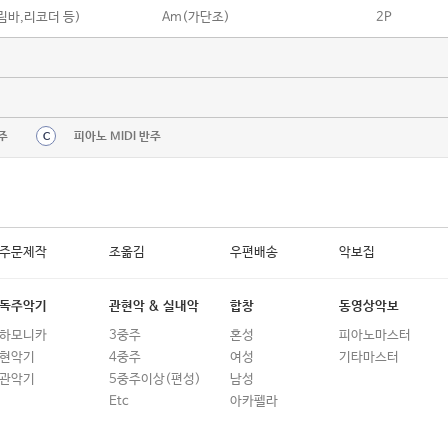
칼림바,리코더 등)
Am(가단조)
2P
주
피아노 MIDI 반주
C
주문제작
조옮김
우편배송
악보집
독주악기
관현악 & 실내악
합창
동영상악보
하모니카
3중주
혼성
피아노마스터
현악기
4중주
여성
기타마스터
관악기
5중주이상(편성)
남성
Etc
아카펠라