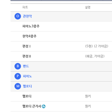
파트
설명
O
관현악
악보
피아노3중주
악보
현악4중주
악보
(5현) (2 가야금)
편성Ⅰ
악보
(해금, 가야금)
편성Ⅱ
B
밴드
P
피아노
M
멜로디
악보
원키
멜로디
악보
멜로디 큰가사
원키