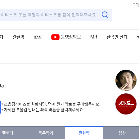
고
기
관현악
합창
동영상악보
MR
한곡만 판다
듯이
* 조옮김서비스를 원하시면, 먼저 원키 악보를 구매해주세요.
* 자세한 조옮김 안내는 좌측 버튼을 클릭해주세요.
멜로디
독주악기
관현악
합창