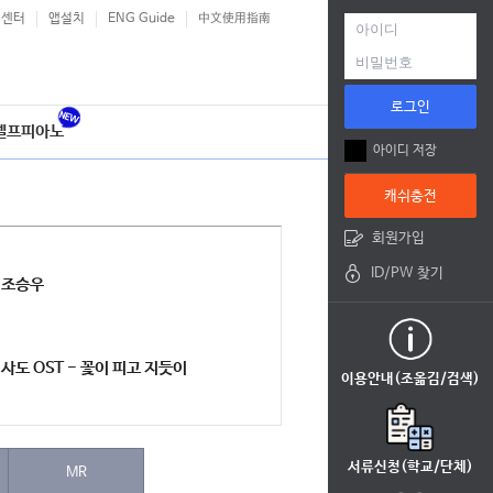
객센터
앱설치
ENG Guide
中文使用指南
로그인
셀프피아노
아이디 저장
캐쉬충전
회원가입
ID/PW 찾기
조승우
사도 OST - 꽃이 피고 지듯이
이용안내(조옮김/검색)
서류신청(학교/단체)
MR