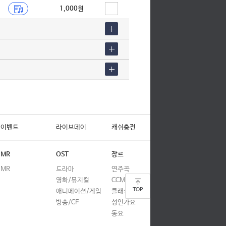
1,000원
이벤트
라이브데이
캐쉬충전
MR
OST
장르
MR
드라마
연주곡
영화/뮤지컬
CCM
TOP
애니메이션/게임
클래식
방송/CF
성인가요
동요