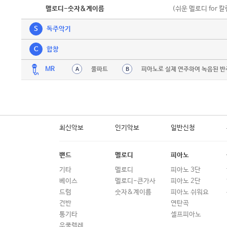
악보
(쉬운 멜로디 for 
멜로디-숫자&계이름
S
독주악기
C
합창
MR
풀파트
피아노로 실제 연주하여 녹음된 반
A
B
최신악보
인기악보
일반신청
밴드
멜로디
피아노
기타
멜로디
피아노 3단
베이스
멜로디-큰가사
피아노 2단
드럼
숫자&계이름
피아노 쉬워요
건반
연탄곡
통기타
셀프피아노
우쿨렐레