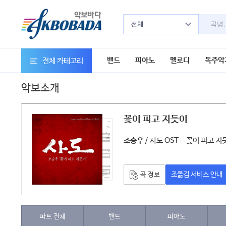
전체
밴드
피아노
멜로디
독주악
전체 카테고리
악보소개
꽃이 피고 지듯이
악보
/ 사도 OST - 꽃이 피고 지
조승우
조옮김 서비스 안내
곡 정보
파트 전체
밴드
피아노