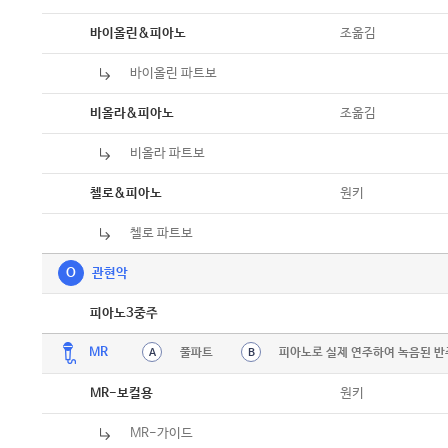
악보
조옮김
바이올린&피아노
바이올린 파트보
악보
악보
조옮김
비올라&피아노
비올라 파트보
악보
악보
원키
첼로&피아노
첼로 파트보
악보
O
관현악
악보
피아노3중주
MR
풀파트
피아노로 실제 연주하여 녹음된 반
A
B
원키
MR-보컬용
MR-가이드