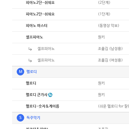
악보
(2단계)
피아노2단-쉬워요
악보
(1단계)
피아노2단-쉬워요
악보
(동영상 악보)
피아노 마스터
악보
원키
셀프피아노
셀프피아노
악보
조옮김 (남성용)
셀프피아노
악보
조옮김 (여성용)
M
멜로디
악보
원키
멜로디
악보
멜로디 큰가사
원키
악보
(쉬운 멜로디 for 
멜로디-숫자&계이름
S
독주악기