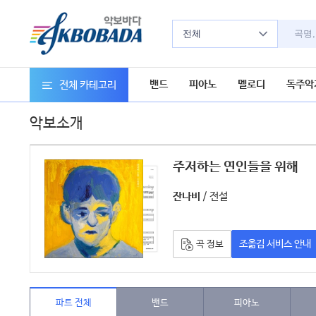
전체
밴드
피아노
멜로디
독주악
전체 카테고리
악보소개
주저하는 연인들을 위해
악
/ 전설
잔나비
조옮김 서비스 안내
곡 정보
파트 전체
밴드
피아노