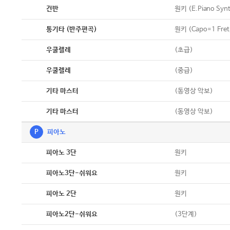
악보
원키 (E.Piano Synth
건반
악보
원키 (Capo=1 Fret
통기타 (반주편곡)
악보
(초급)
우쿨렐레
악보
(중급)
우쿨렐레
악보
(동영상 악보)
기타 마스터
악보
(동영상 악보)
기타 마스터
P
피아노
악보
원키
피아노 3단
악보
원키
피아노3단-쉬워요
악보
원키
피아노 2단
악보
(3단계)
피아노2단-쉬워요