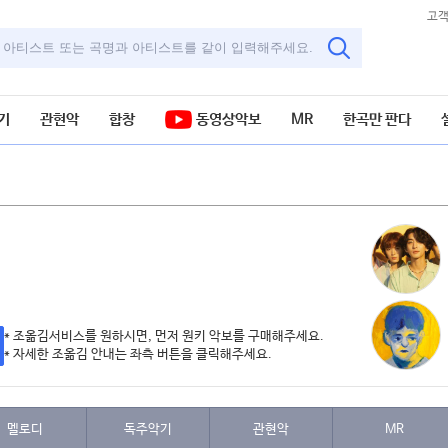
고
기
관현악
합창
동영상악보
MR
한곡만 판다
보
* 조옮김서비스를 원하시면, 먼저 원키 악보를 구매해주세요.
* 자세한 조옮김 안내는 좌측 버튼을 클릭해주세요.
멜로디
독주악기
관현악
MR