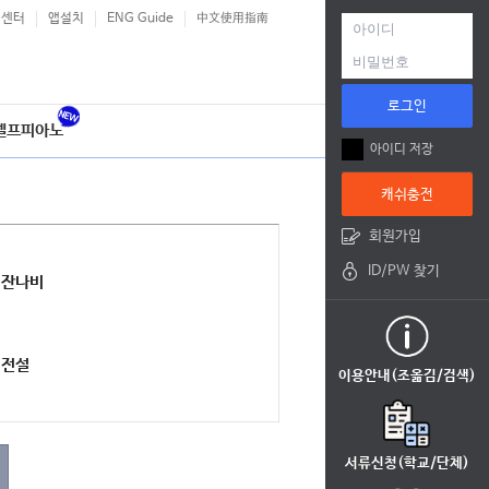
객센터
앱설치
ENG Guide
中文使用指南
로그인
셀프피아노
아이디 저장
캐쉬충전
회원가입
ID/PW 찾기
잔나비
전설
이용안내(조옮김/검색)
서류신청(학교/단체)