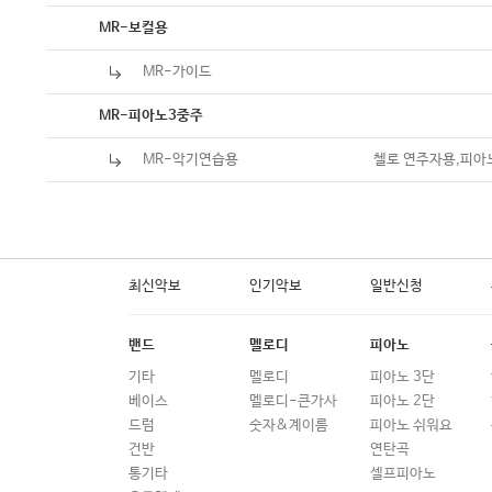
MR-보컬용
MR-가이드
MR-피아노3중주
MR-악기연습용
첼로 연주자용,피아
최신악보
인기악보
일반신청
밴드
멜로디
피아노
기타
멜로디
피아노 3단
베이스
멜로디-큰가사
피아노 2단
드럼
숫자&계이름
피아노 쉬워요
건반
연탄곡
통기타
셀프피아노