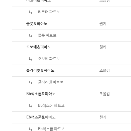
악보
조옮김
리코더&피아노
리코더 파트보
악보
악보
원키
플룻&피아노
플룻 파트보
악보
악보
원키
오보에&피아노
오보에 파트보
악보
악보
조옮김
클라리넷&피아노
클라리넷 파트보
악보
악보
조옮김
Bb색소폰&피아노
Bb색소폰 파트보
악보
악보
원키
Eb색소폰&피아노
Eb색소폰 파트보
악보