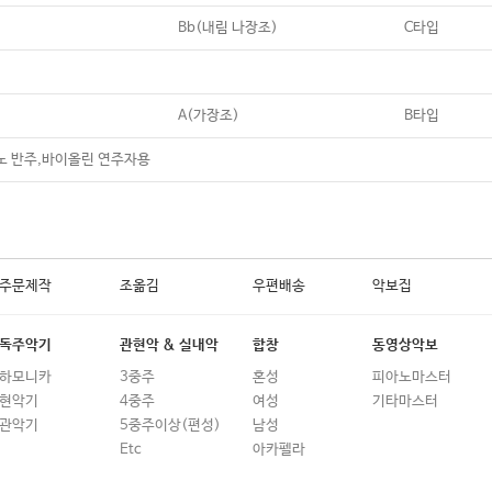
Bb(내림 나장조)
C타입
A(가장조)
B타입
노 반주,바이올린 연주자용
주문제작
조옮김
우편배송
악보집
독주악기
관현악 & 실내악
합창
동영상악보
하모니카
3중주
혼성
피아노마스터
현악기
4중주
여성
기타마스터
관악기
5중주이상(편성)
남성
Etc
아카펠라