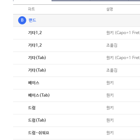
파트
설명
B
밴드
악보
원키 (Capo=1 Fret
기타1,2
악보
조옮김
기타1,2
악보
원키 (Capo=1 Fret
기타(Tab)
악보
조옮김
기타(Tab)
악보
원키
베이스
악보
원키
베이스(Tab)
악보
원키
드럼
악보
원키
드럼(Tab)
악보
원키
드럼-쉬워요