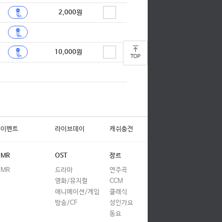
2,000원
10,000원
TOP
이벤트
라이브데이
캐쉬충전
MR
OST
장르
MR
드라마
연주곡
영화/뮤지컬
CCM
애니메이션/게임
클래식
방송/CF
성인가요
동요