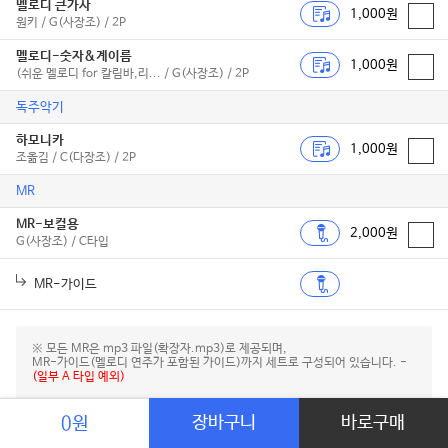
멜로디 큰가사
1,000원
원키 / G(사장조) / 2P
멜로디-숫자&계이름
1,000원
(쉬운 멜로디 for 칼림바,리... / G(사장조) / 2P
독주악기
하모니카
1,000원
조옮김 / C(다장조) / 2P
MR
MR-보컬용
2,000원
G(사장조) / C타입
MR-가이드
※ 모든 MR은 mp3 파일(확장자.mp3)로 제공되며,
MR-가이드(멜로디 연주가 포함된 가이드)까지 세트로 구성되어 있습니다. -
(일부 A 타입 예외)
장바구니
바로구매
0원
전영미 앨범 정보