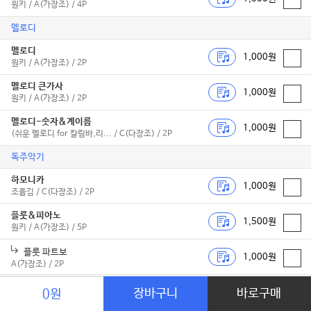
원키 / A(가장조) / 4P
멜로디
멜로디
1,000원
원키 / A(가장조) / 2P
멜로디 큰가사
1,000원
원키 / A(가장조) / 2P
멜로디-숫자&계이름
1,000원
(쉬운 멜로디 for 칼림바,리... / C(다장조) / 2P
독주악기
하모니카
1,000원
조옮김 / C(다장조) / 2P
플룻&피아노
1,500원
원키 / A(가장조) / 5P
플룻 파트보
1,000원
A(가장조) / 2P
Bb색소폰&피아노
장바구니
바로구매
1,500원
0원
원키 / A(가장조) / 5P