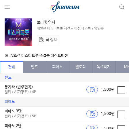
보라빛 엽서
내일은 미스터트롯 레전드 미션 베스트 / 임영웅
곡 정보
※ TV조선 미스터트롯 준결승 레전드미션
밴드
피아노
멜로디
독주악기
M
전체
밴드
통기타 (반주편곡)
1,500원
원키 / A(가장조) / 4P
피아노
피아노 3단
1,500원
원키 / A(가장조) / 5P
피아노 2단
1,500원