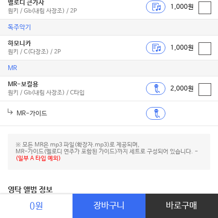
멜로디 큰가사
1,000원
원키 / Gb(내림 사장조) / 2P
독주악기
하모니카
1,000원
원키 / C(다장조) / 2P
MR
MR-보컬용
2,000원
원키 / Gb(내림 사장조) / C타입
MR-가이드
※ 모든 MR은 mp3 파일(확장자.mp3)로 제공되며,
MR-가이드(멜로디 연주가 포함된 가이드)까지 세트로 구성되어 있습니다. -
(일부 A 타입 예외)
영탁 앨범 정보
장바구니
바로구매
0원