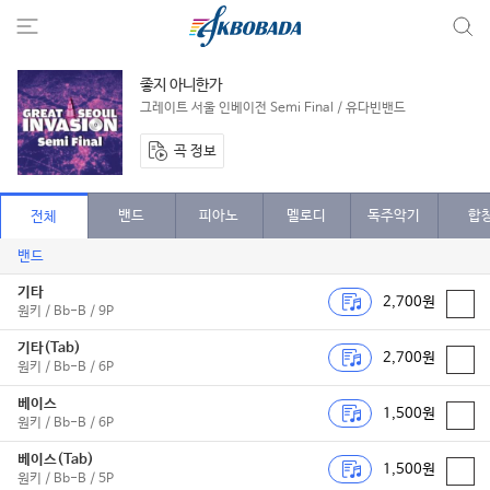
좋지 아니한가
그레이트 서울 인베이전 Semi Final / 유다빈밴드
곡 정보
밴드
피아노
멜로디
독주악기
합
전체
밴드
기타
2,700원
원키 / Bb-B / 9P
기타(Tab)
2,700원
원키 / Bb-B / 6P
베이스
1,500원
원키 / Bb-B / 6P
베이스(Tab)
1,500원
원키 / Bb-B / 5P