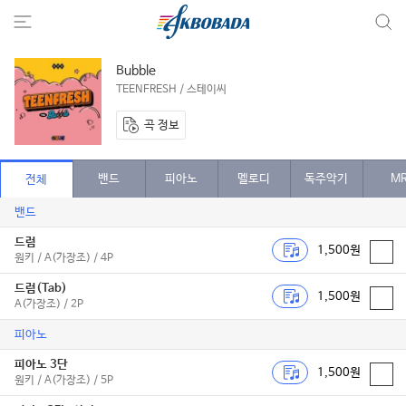
Bubble
TEENFRESH / 스테이씨
곡 정보
밴드
피아노
멜로디
독주악기
M
전체
밴드
드럼
1,500원
원키 / A(가장조) / 4P
드럼(Tab)
1,500원
A(가장조) / 2P
피아노
피아노 3단
1,500원
원키 / A(가장조) / 5P