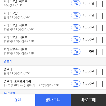
피아노3단-쉬워요
1,500원
A(가장조) / 5P
피아노 2단
1,500원
원키 / A(가장조) / 4P
피아노2단-쉬워요
1,500원
(3단계) / A(가장조) / 4P
피아노2단-쉬워요
1,500원
(2단계) / G(사장조) / 3P
피아노2단-쉬워요
0원
(1단계) / G(사장조) / 1P
멜로디
멜로디
1,000원
원키 / A(가장조) / 2P
멜로디-숫자&계이름
1,000원
(쉬운 멜로디 for 칼림바,리... / C(다장조) / 2P
독주악기
장바구니
바로구매
0원
플룻&피아노
1,500원
원키 / A(가장조) / 5P