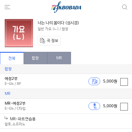
너는 나의 봄이다 (성시경)
일반 가요 (ㄴ) / 합창
곡 정보
합창
MR
전체
합창
여성2부
5,000원
E-Gb / 8P
MR
MR-여성2부
5,000원
E-Gb / C타입
MR-파트연습용
알토,소프라노