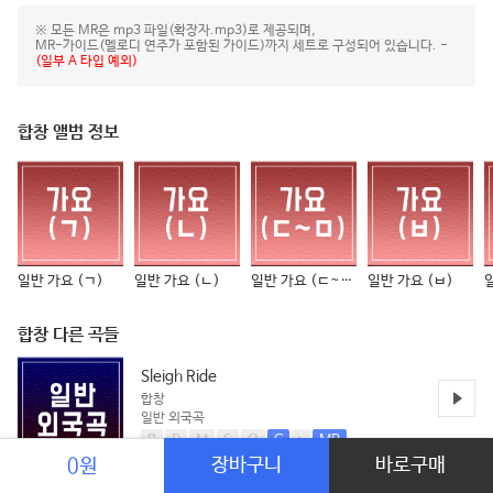
※ 모든 MR은 mp3 파일(확장자.mp3)로 제공되며,
MR-가이드(멜로디 연주가 포함된 가이드)까지 세트로 구성되어 있습니다. -
(일부 A 타입 예외)
합창 앨범 정보
일반 가요 (ㄱ)
일반 가요 (ㄴ)
일반 가요 (ㄷ~ㅁ)
일반 가요 (ㅂ)
합창 다른 곡들
Sleigh Ride
합창
일반 외국곡
B
P
M
S
O
C
MR
장바구니
바로구매
0원