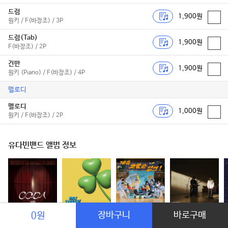
드럼
1,900원
원키 / F(바장조) / 3P
드럼(Tab)
1,900원
F(바장조) / 2P
건반
1,900원
원키 (Piano) / F(바장조) / 4P
멜로디
멜로디
1,000원
원키 / F(바장조) / 2P
유다빈밴드 앨범 정보
CODA
GET LUCKY!
장바구니
계속 웃을 순 없어!
그대에게
바로구매
0원