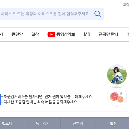
고
기
관현악
합창
동영상악보
MR
한곡만 판다
* 조옮김서비스를 원하시면, 먼저 원키 악보를 구매해주세요.
* 자세한 조옮김 안내는 좌측 버튼을 클릭해주세요.
멜로디
독주악기
관현악
합창