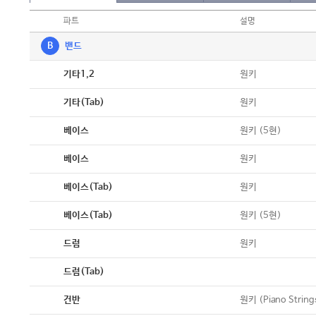
파트
설명
B
밴드
악보
원키
기타1,2
악보
원키
기타(Tab)
악보
원키 (5현)
베이스
악보
원키
베이스
악보
원키
베이스(Tab)
악보
원키 (5현)
베이스(Tab)
악보
원키
드럼
악보
드럼(Tab)
악보
원키 (Piano String
건반