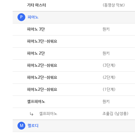
악보
(동영상 악보)
기타 마스터
P
피아노
악보
원키
피아노 3단
악보
피아노3단-쉬워요
악보
원키
피아노 2단
악보
(3단계)
피아노2단-쉬워요
악보
(2단계)
피아노2단-쉬워요
악보
(1단계)
피아노2단-쉬워요
악보
원키
셀프피아노
셀프피아노
악보
조옮김 (남성용)
M
멜로디