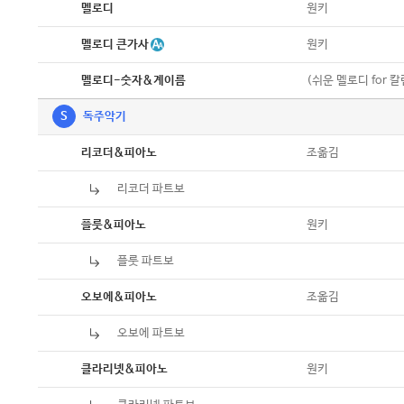
악보
원키
멜로디
악보
멜로디 큰가사
원키
악보
(쉬운 멜로디 for 
멜로디-숫자&계이름
S
독주악기
악보
조옮김
리코더&피아노
리코더 파트보
악보
악보
원키
플룻&피아노
플룻 파트보
악보
악보
조옮김
오보에&피아노
오보에 파트보
악보
악보
원키
클라리넷&피아노