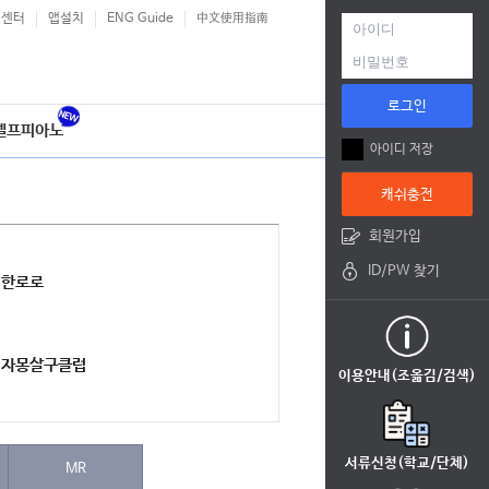
객센터
앱설치
ENG Guide
中文使用指南
로그인
셀프피아노
아이디 저장
캐쉬충전
회원가입
ID/PW 찾기
한로로
자몽살구클럽
이용안내(조옮김/검색)
서류신청(학교/단체)
MR