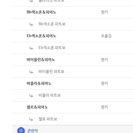
클라리넷 파트보
악보
악보
원키
Bb색소폰&피아노
Bb색소폰 파트보
악보
악보
조옮김
Eb색소폰&피아노
Eb색소폰 파트보
악보
악보
원키
바이올린&피아노
바이올린 파트보
악보
악보
원키
비올라&피아노
비올라 파트보
악보
악보
원키
첼로&피아노
첼로 파트보
악보
O
관현악