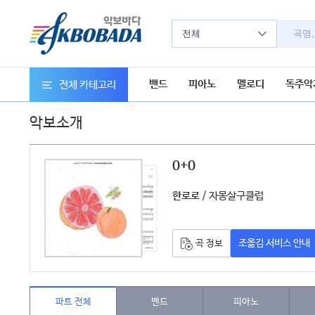
전체
밴드
피아노
멜로디
독주악
전체 카테고리
악보소개
0+0
악보
/ 자몽살구클럽
한로로
조옮김 서비스 안내
곡 정보
파트 전체
밴드
피아노