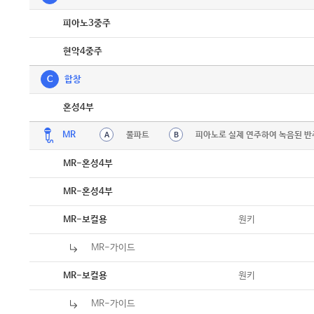
악보
피아노3중주
악보
현악4중주
C
합창
악보
혼성4부
MR
풀파트
피아노로 실제 연주하여 녹음된 반
A
B
MR-혼성4부
MR-혼성4부
원키
MR-보컬용
MR-가이드
원키
MR-보컬용
MR-가이드