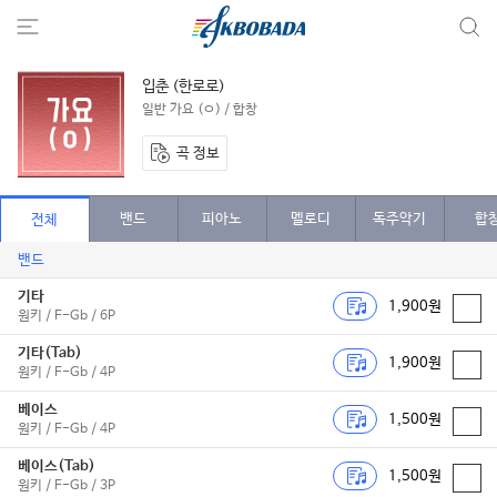
입춘 (한로로)
일반 가요 (ㅇ) / 합창
곡 정보
밴드
피아노
멜로디
독주악기
합
전체
밴드
기타
1,900원
원키 / F-Gb / 6P
기타(Tab)
1,900원
원키 / F-Gb / 4P
베이스
1,500원
원키 / F-Gb / 4P
베이스(Tab)
1,500원
원키 / F-Gb / 3P