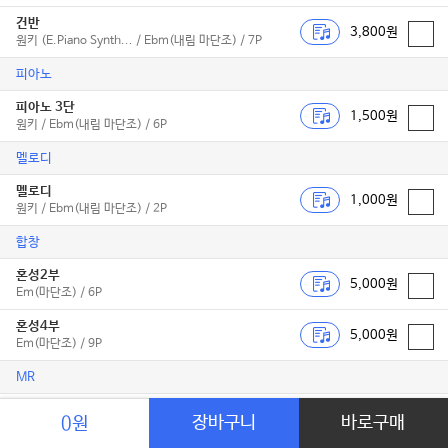
건반
3,800원
원키 (E.Piano Synth... / Ebm(내림 마단조) / 7P
피아노
피아노 3단
1,500원
원키 / Ebm(내림 마단조) / 6P
멜로디
멜로디
1,000원
원키 / Ebm(내림 마단조) / 2P
합창
혼성2부
5,000원
Em(마단조) / 6P
혼성4부
5,000원
Em(마단조) / 9P
MR
MR-보컬용
2,000원
장바구니
바로구매
0원
원키 / Ebm(내림 마단조) / C타입