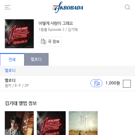
어떻게 사랑이 그래요
1등들 Episode 2 / 김기태
곡 정보
멜로디
전체
멜로디
멜로디
1,000원
원키 / E-F / 2P
김기태 앨범 정보