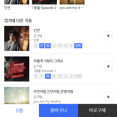
인연
1등들 Episode 2
you are my destiny
김기태 다른 곡들
인연
김기태
인연
B
P
M
S
O
C
MR
어떻게 사랑이 그래요
김기태
1등들 Episode 2
B
P
M
S
O
C
MR
우연처럼,인연처럼,운명처럼
김기태
you are my destiny
B
P
M
S
O
C
MR
장바구니
바로구매
0원