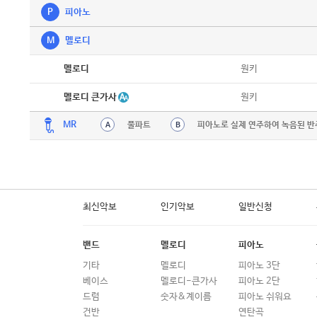
P
피아노
M
멜로디
악보
원키
멜로디
악보
멜로디 큰가사
원키
MR
풀파트
피아노로 실제 연주하여 녹음된 반
A
B
최신악보
인기악보
일반신청
밴드
멜로디
피아노
기타
멜로디
피아노 3단
베이스
멜로디-큰가사
피아노 2단
드럼
숫자&계이름
피아노 쉬워요
건반
연탄곡