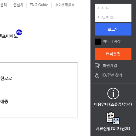
객센터
앱설치
ENG Guide
中文使用指南
로그인
셀프피아노
아이디 저장
캐쉬충전
회원가입
ID/PW 찾기
한로로
애증
이용안내(조옮김/검색)
서류신청(학교/단체)