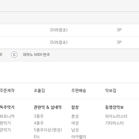
D(라장조)
3P
D(라장조)
3P
주
피아노 MIDI 반주
C
주문제작
조옮김
우편배송
악보집
독주악기
관현악 & 실내악
합창
동영상악보
하모니카
3중주
혼성
피아노마스터
현악기
4중주
여성
기타마스터
관악기
5중주이상(편성)
남성
Etc
아카펠라