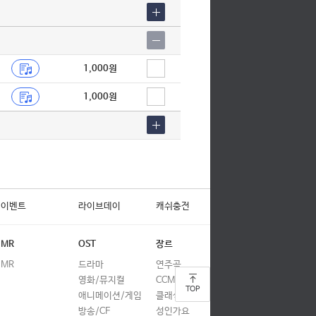
1,000원
1,000원
이벤트
라이브데이
캐쉬충전
MR
OST
장르
MR
드라마
연주곡
영화/뮤지컬
CCM
TOP
애니메이션/게임
클래식
방송/CF
성인가요