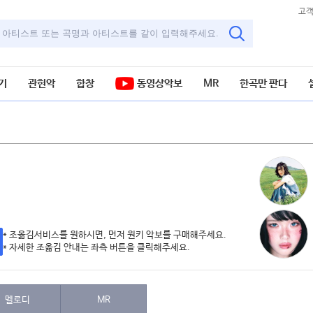
고
기
관현악
합창
동영상악보
MR
한곡만 판다
* 조옮김서비스를 원하시면, 먼저 원키 악보를 구매해주세요.
* 자세한 조옮김 안내는 좌측 버튼을 클릭해주세요.
멜로디
MR