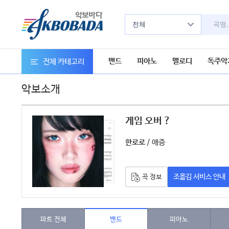
전체
밴드
피아노
멜로디
독주악
전체 카테고리
악보소개
게임 오버 ?
악보
/ 애증
한로로
조옮김 서비스 안내
곡 정보
파트 전체
밴드
피아노