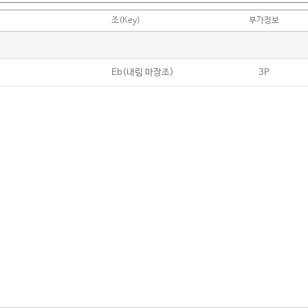
조(Key)
부가정보
Eb(내림 마장조)
3P