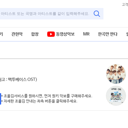
고
기
관현악
합창
동영상악보
MR
한곡만 판다
원고 : 백투베이스 OST)
* 조옮김서비스를 원하시면, 먼저 원키 악보를 구매해주세요.
* 자세한 조옮김 안내는 좌측 버튼을 클릭해주세요.