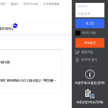
객센터
앱설치
ENG Guide
中文使用指南
로그인
셀프피아노
아이디 저장
캐쉬충전
회원가입
ID/PW 찾기
워너원
WE WANNA GO (워너원고 : 백투베이스 OST)
이용안내(조옮김/검색)
서류신청(학교/단체)