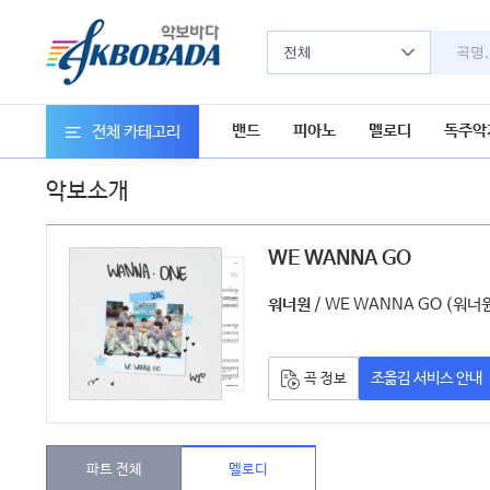
전체
밴드
피아노
멜로디
독주악
전체 카테고리
악보소개
WE WANNA GO
악보
/ WE WANNA GO (워너
워너원
조옮김 서비스 안내
곡 정보
파트 전체
멜로디