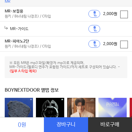
MR
MR-보컬용
2,000원
원키 / Bb(내림 나장조) / C타입
MR-가이드
MR-피아노2단
2,000원
원키 / Bb(내림 나장조) / C타입
※ 모든 MR은 mp3 파일(확장자.mp3)로 제공되며,
MR-가이드(멜로디 연주가 포함된 가이드)까지 세트로 구성되어 있습니다. -
(일부 A 타입 예외)
BOYNEXTDOOR 앨범 정보
장바구니
바로구매
0원
HOME
똑똑똑
21세기 대군부인 OST Part.3
환승연애4 OST Part 1
T