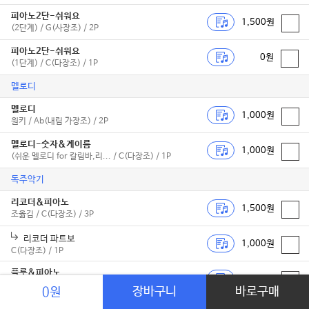
피아노2단-쉬워요
1,500원
(2단계) / G(사장조) / 2P
피아노2단-쉬워요
0원
(1단계) / C(다장조) / 1P
멜로디
멜로디
1,000원
원키 / Ab(내림 가장조) / 2P
멜로디-숫자&계이름
1,000원
(쉬운 멜로디 for 칼림바,리... / C(다장조) / 1P
독주악기
리코더&피아노
1,500원
조옮김 / C(다장조) / 3P
리코더 파트보
1,000원
C(다장조) / 1P
플룻&피아노
1,500원
원키 / Ab(내림 가장조) / 3P
장바구니
바로구매
0원