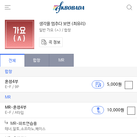
생각을 멈추다 보면 (최유리)
일반 가요 (ㅅ) / 합창
곡 정보
합창
MR
전체
합창
혼성4부
5,000원
E-F / 9P
MR
MR-혼성4부
10,000원
E-F / A타입
MR-파트연습용
테너,알토,소프라노,베이스