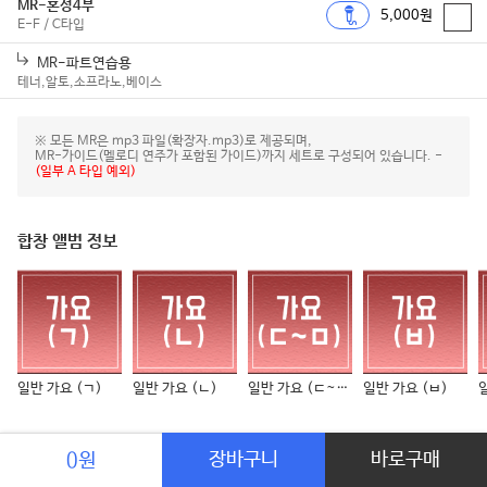
MR-혼성4부
5,000원
E-F / C타입
MR-파트연습용
테너,알토,소프라노,베이스
※ 모든 MR은 mp3 파일(확장자.mp3)로 제공되며,
MR-가이드(멜로디 연주가 포함된 가이드)까지 세트로 구성되어 있습니다. -
(일부 A 타입 예외)
합창 앨범 정보
일반 가요 (ㄱ)
일반 가요 (ㄴ)
일반 가요 (ㄷ~ㅁ)
일반 가요 (ㅂ)
합창 다른 곡들
장바구니
바로구매
0원
Soda Pop