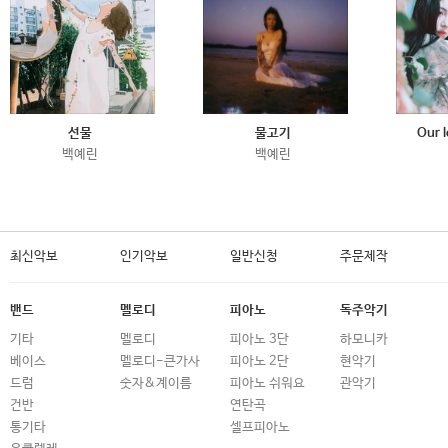
선물
물고기
Our l
백예린
백예린
최신악보
인기악보
일반신청
주문제작
밴드
멜로디
피아노
독주악기
기타
멜로디
피아노 3단
하모니카
베이스
멜로디-큰가사
피아노 2단
현악기
드럼
숫자&계이름
피아노 쉬워요
관악기
건반
연탄곡
통기타
셀프피아노