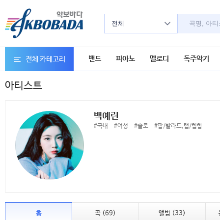
전체
밴드
피아노
멜로디
독주악기
전체 카테고리
아티스트
백예린
#국내
#여성
#솔로
#팝/발라드,랩/힙합
홈
곡 (69)
앨범 (33)