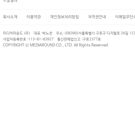
우쿨렐레
회사소개
이용약관
개인정보처리방침
저작권안내
이메일무단
미디어라운드 (주)
대표 :
박노찬
주소 :
(08390)서울특별시 구로구 디지털로 26길 12
사업자등록번호 :
113-81-83927
통신판매업신고 :
구로2377호
COPYRIGHT © MEDIAROUND CO., LTD. All Rights Reserved.