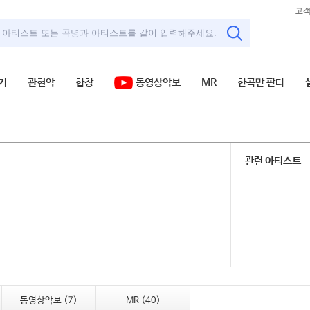
고
기
관현악
합창
동영상악보
MR
한곡만 판다
관련 아티스트
동영상악보 (7)
MR (40)