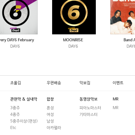
very DAY6 February
MOONRISE
Band 
DAY6
DAY6
DAY
조옮김
우편배송
악보집
이벤트
관현악 & 실내악
합창
동영상악보
MR
3중주
혼성
피아노마스터
MR
4중주
여성
기타마스터
5중주이상(편성)
남성
Etc
아카펠라