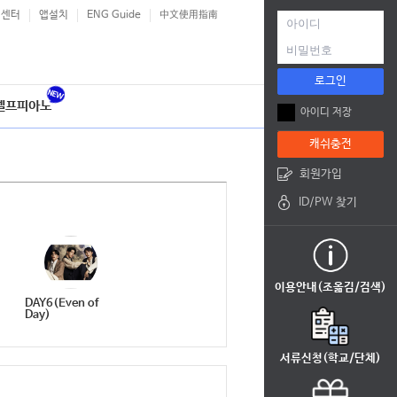
객센터
앱설치
ENG Guide
中文使用指南
로그인
셀프피아노
아이디 저장
캐쉬충전
회원가입
ID/PW 찾기
이용안내(조옮김/검색)
DAY6(Even of
Day)
서류신청(학교/단체)