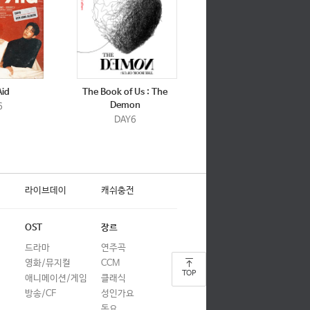
Aid
The Book of Us : The
Demon
6
DAY6
라이브데이
캐쉬충전
OST
장르
드라마
연주곡
영화/뮤지컬
CCM
TOP
애니메이션/게임
클래식
방송/CF
성인가요
동요