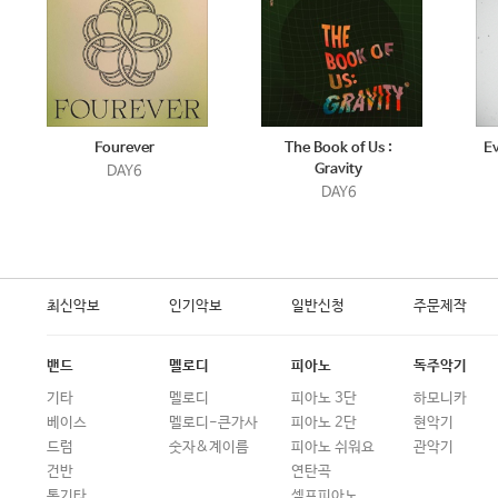
Fourever
The Book of Us :
E
Gravity
DAY6
DAY6
최신악보
인기악보
일반신청
주문제작
밴드
멜로디
피아노
독주악기
기타
멜로디
피아노 3단
하모니카
베이스
멜로디-큰가사
피아노 2단
현악기
드럼
숫자&계이름
피아노 쉬워요
관악기
건반
연탄곡
통기타
셀프피아노