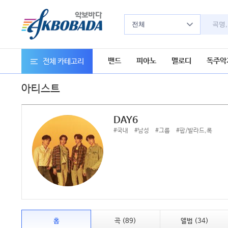
전체
밴드
피아노
멜로디
독주악
전체 카테고리
아티스트
DAY6
#국내
#남성
#그룹
#팝/발라드,록
홈
곡 (89)
앨범 (34)