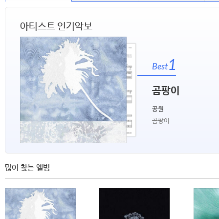
아티스트 인기악보
1
Best
곰팡이
공원
곰팡이
많이 찾는 앨범