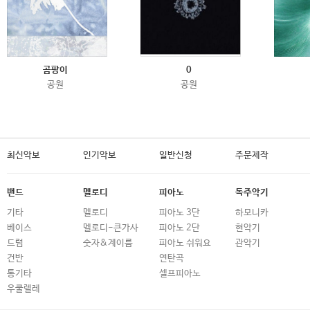
곰팡이
0
공원
공원
최신악보
인기악보
일반신청
주문제작
밴드
멜로디
피아노
독주악기
기타
멜로디
피아노 3단
하모니카
베이스
멜로디-큰가사
피아노 2단
현악기
드럼
숫자&계이름
피아노 쉬워요
관악기
건반
연탄곡
통기타
셀프피아노
우쿨렐레