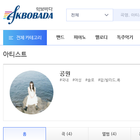
전체
밴드
피아노
멜로디
독주악기
전체 카테고리
아티스트
공원
#국내
#여성
#솔로
#팝/발라드,록
홈
곡 (4)
앨범 (4)