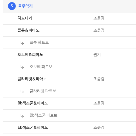
S
독주악기
악보
조옮김
하모니카
악보
조옮김
플룻&피아노
플룻 파트보
악보
악보
원키
오보에&피아노
오보에 파트보
악보
악보
조옮김
클라리넷&피아노
클라리넷 파트보
악보
악보
조옮김
Bb색소폰&피아노
Bb색소폰 파트보
악보
악보
조옮김
Eb색소폰&피아노