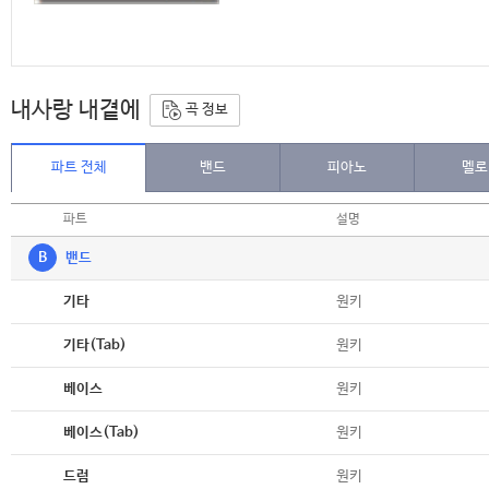
내사랑 내곁에
곡 정보
파트 전체
밴드
피아노
멜로
파트
설명
B
밴드
악보
원키
기타
악보
원키
기타(Tab)
악보
원키
베이스
악보
원키
베이스(Tab)
악보
원키
드럼