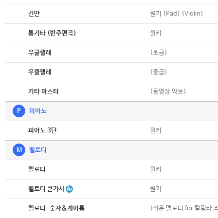
악보
원키 (Pad) (Violin)
건반
악보
원키
통기타 (반주편곡)
악보
(초급)
우쿨렐레
악보
(중급)
우쿨렐레
악보
(동영상 악보)
기타 마스터
P
피아노
악보
원키
피아노 3단
M
멜로디
악보
원키
멜로디
악보
멜로디 큰가사
원키
악보
(쉬운 멜로디 for 칼림바,
멜로디-숫자&계이름