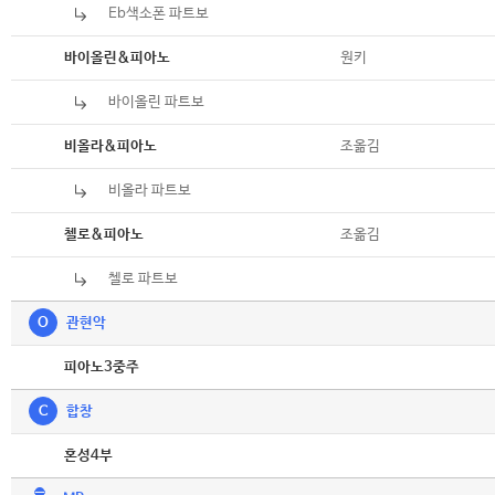
Eb색소폰 파트보
악보
악보
원키
바이올린&피아노
바이올린 파트보
악보
악보
조옮김
비올라&피아노
비올라 파트보
악보
악보
조옮김
첼로&피아노
첼로 파트보
악보
O
관현악
악보
피아노3중주
C
합창
악보
혼성4부