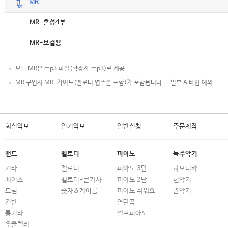
MR
악보
MR-혼성4부
악보
MR-보컬용
모든 MR은 mp3 파일(확장자.mp3)로 제공
MR 구입시 MR-가이드(멜로디 연주를 포함)가 포함됩니다. - 일부 A 타입 예외
최신악보
인기악보
일반신청
주문제작
밴드
멜로디
피아노
독주악기
기타
멜로디
피아노 3단
하모니카
베이스
멜로디-큰가사
피아노 2단
현악기
드럼
숫자&계이름
피아노 쉬워요
관악기
건반
연탄곡
통기타
셀프피아노
우쿨렐레