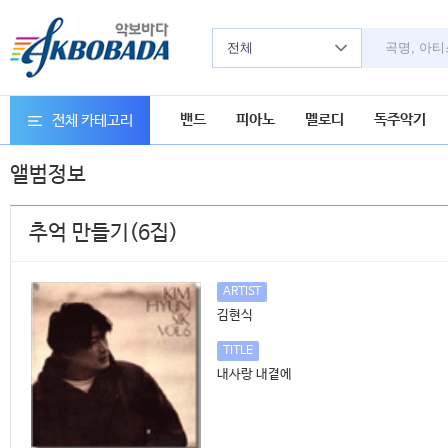
전체
밴드
피아노
멜로디
독주악기
전체 카테고리
앨범정보
추억 만들기(6집)
ARTIST
김현식
TITLE
내사랑 내곁에