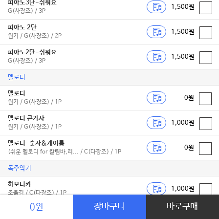
피아노3단-쉬워요
1,500원
G(사장조) / 3P
피아노 2단
1,500원
원키 / G(사장조) / 2P
피아노2단-쉬워요
1,500원
G(사장조) / 3P
멜로디
멜로디
0원
원키 / G(사장조) / 1P
멜로디 큰가사
1,000원
원키 / G(사장조) / 1P
멜로디-숫자&계이름
0원
(쉬운 멜로디 for 칼림바,리... / C(다장조) / 1P
독주악기
하모니카
1,000원
조옮김 / C(다장조) / 1P
장바구니
바로구매
0원
플룻&피아노
1,500원
조옮김 / C(다장조) / 3P