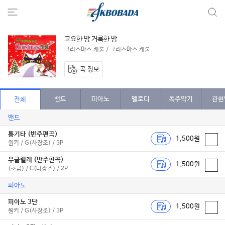
고요한 밤 거룩한 밤
크리스마스 캐롤 / 크리스마스 캐롤
곡 정보
밴드
피아노
멜로디
독주악기
관현
전체
밴드
통기타 (반주편곡)
1,500원
원키 / G(사장조) / 3P
우쿨렐레 (반주편곡)
1,500원
(초급) / C(다장조) / 2P
피아노
피아노 3단
1,500원
원키 / G(사장조) / 3P